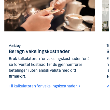
Verktøy
T
Beregn vekslingskostnader
S
Bruk kalkulatoren for vekslingskostnader for å
Er
se forventet kostnad, før du gjennomfører
h
betalinger i utenlandsk valuta med ditt
l
firmakort.
ev
Til kalkulatoren for vekslingskostnader
V