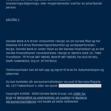
investeringsrådgivnings- eller meglertjenester overfor en amerikansk
person.
Les mer »
Når det gjelder investeringsrådgivningstjenester, er en amerikansk
person en fysisk person som er bosatt i USA; eller et selskap eller et
interessentskap som er registrert eller organisert i USA, men ikke en
Danske Bank A/S driver virksomhet i Norge via sin norske filial og har
filial eller agent av en amerikansk person lokalisert utenfor USA og som
tillatelse til å drive finansieringsvirksomhet og verdipapirforetak i
opererer ut fra gyldige forretningsgrunner og er engasjert og regulert
Norge. Danske Bank er under tilsyn av det danske Finanstilsyn og av det
som et forsikringsselskap eller bank; eller en filial eller agent av et
norske Finanstilsynet. Hovedadresse i Norge er Søndre Gate 15, 7466
utenlandsk foretak lokalisert i USA; eller en trust hvor formues
Trondheim. Tlf Privat 987 08540, Bedrift 987 06030, fax 810 00 901,
forvalteren er en amerikansk person, med mindre en ikke-amerikansk
Swift: DABANO22, Org.nr: 977074010.
person har eller deler investeringsbeslutningsmyndighet; eller et bo
som en amerikansk person er bestyrer eller forvalter av, med mindre
boet er regulert av utenlandsk lov og hvor en ikke-amerikansk person
Telefonsamtaler kan bli tatt opp og lagret til bruk for dokumentasjon og
har eller deler investeringsbeslutningsmyndighet; eller en ikke-
sikkerhet
diskresjonær konto hvor kunden har investeringsbeslutningsmyndighet
og som innehas til gunst for en amerikansk person; eller en konto hvor
Du kan kontakte vår personvernsfunksjon via post til Bernstorffsgade
megler har investeringsbeslutningsmyndighet og innehas av en
40, 1577 København V, eller via epost:
DPOfunction@danskebank.com
amerikansk megler eller person med betrodd verv, med mindre den
innehas til gunst for en ikke-amerikansk person; eller ethvert foretak
Copyright ©2008 -
2026 Danske Bank Group. Les
Vilkår for
som er organisert eller registrert for å omgå amerikanske
bruk
og
Behandling av opplysninger og cookies
og
Bankens
verdipapirlover. Begrepet «amerikansk person» omfatter ikke personer
personvernserklæring
ved besøk på dette nettstedet.
som ikke var i USA på tidspunktet vedkommende ble
investeringsrådgivningskunde for Danske Bank.