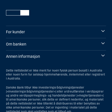
For kunder
Om banken
Annen informasjon
Dette nettstedet er ikke ment for noen fysisk person bosatt i Australia
eller noen form for selskap hjemmehørende, innlemmet eller registrert
i Australia.
Danske Bank tilbyr ikke investeringsrådgivningstjenester
(«investeringsrådgivningstjenester») eller ordreutførelse i verdipapirer
og andre verdipapirmeglings- og handelstjenester («meglertjenester»)
til amerikanske personer, slik dette er definert nedenfor, og materialet
på dette nettstedet er ikke tiltenkt å distribueres til eller benyttes av
slike amerikanske personer. Det er ingenting i materialet på dette
nettstedet som skal oppfattes som et tilbud om