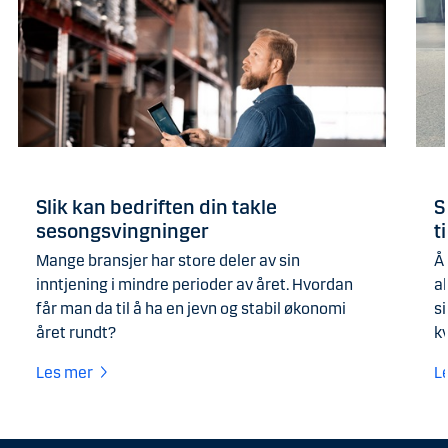
Slik kan bedriften din takle
S
sesongsvingninger
t
Mange bransjer har store deler av sin
År
inntjening i mindre perioder av året. Hvordan
a
får man da til å ha en jevn og stabil økonomi
si
året rundt?
k
Les mer
L