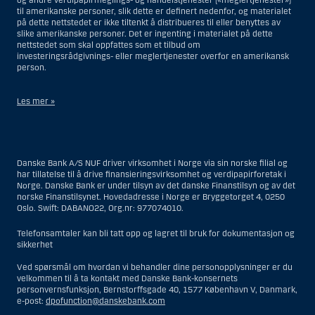
og andre verdipapirmeglings- og handelstjenester («meglertjenester»)
til amerikanske personer, slik dette er definert nedenfor, og materialet
på dette nettstedet er ikke tiltenkt å distribueres til eller benyttes av
slike amerikanske personer. Det er ingenting i materialet på dette
nettstedet som skal oppfattes som et tilbud om
investeringsrådgivnings- eller meglertjenester overfor en amerikansk
person.
Les mer »
Når det gjelder investeringsrådgivningstjenester, er en amerikansk
person en fysisk person som er bosatt i USA; eller et selskap eller et
interessentskap som er registrert eller organisert i USA, men ikke en
Danske Bank A/S NUF driver virksomhet i Norge via sin norske filial og
filial eller agent av en amerikansk person lokalisert utenfor USA og som
har tillatelse til å drive finansieringsvirksomhet og verdipapirforetak i
opererer ut fra gyldige forretningsgrunner og er engasjert og regulert
Norge. Danske Bank er under tilsyn av det danske Finanstilsyn og av det
som et forsikringsselskap eller bank; eller en filial eller agent av et
norske Finanstilsynet. Hovedadresse i Norge er Bryggetorget 4, 0250
utenlandsk foretak lokalisert i USA; eller en trust hvor formues
Oslo. Swift: DABANO22, Org.nr: 977074010.
forvalteren er en amerikansk person, med mindre en ikke-amerikansk
person har eller deler investeringsbeslutningsmyndighet; eller et bo
som en amerikansk person er bestyrer eller forvalter av, med mindre
Telefonsamtaler kan bli tatt opp og lagret til bruk for dokumentasjon og
boet er regulert av utenlandsk lov og hvor en ikke-amerikansk person
sikkerhet
har eller deler investeringsbeslutningsmyndighet; eller en ikke-
diskresjonær konto hvor kunden har investeringsbeslutningsmyndighet
Ved spørsmål om hvordan vi behandler dine personopplysninger er du
og som innehas til gunst for en amerikansk person; eller en konto hvor
velkommen til å ta kontakt med Danske Bank-konsernets
megler har investeringsbeslutningsmyndighet og innehas av en
personvernsfunksjon, Bernstorffsgade 40, 1577 København V, Danmark,
amerikansk megler eller person med betrodd verv, med mindre den
e-post:
dpofunction@danskebank.com
innehas til gunst for en ikke-amerikansk person; eller ethvert foretak