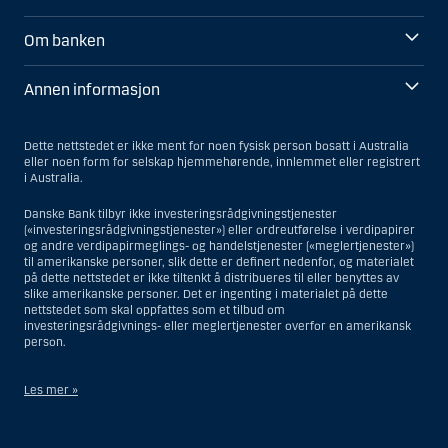
Om banken
Annen informasjon
Dette nettstedet er ikke ment for noen fysisk person bosatt i Australia
eller noen form for selskap hjemmehørende, innlemmet eller registrert
i Australia.
Danske Bank tilbyr ikke investeringsrådgivningstjenester
(«investeringsrådgivningstjenester») eller ordreutførelse i verdipapirer
og andre verdipapirmeglings- og handelstjenester («meglertjenester»)
til amerikanske personer, slik dette er definert nedenfor, og materialet
på dette nettstedet er ikke tiltenkt å distribueres til eller benyttes av
slike amerikanske personer. Det er ingenting i materialet på dette
nettstedet som skal oppfattes som et tilbud om
investeringsrådgivnings- eller meglertjenester overfor en amerikansk
person.
Les mer »
Når det gjelder investeringsrådgivningstjenester, er en amerikansk