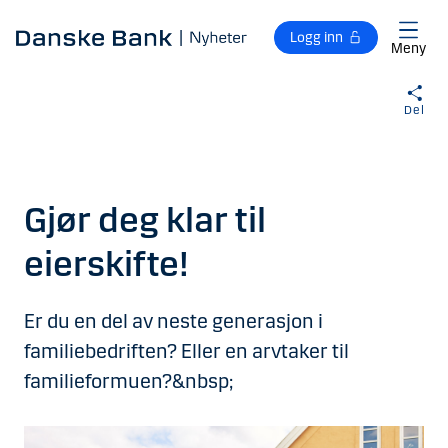
Gå til hovedinnhold
Logg inn
Meny
Del
Gjør deg klar til
eierskifte!
Er du en del av neste generasjon i
familiebedriften? Eller en arvtaker til
familieformuen?&nbsp;