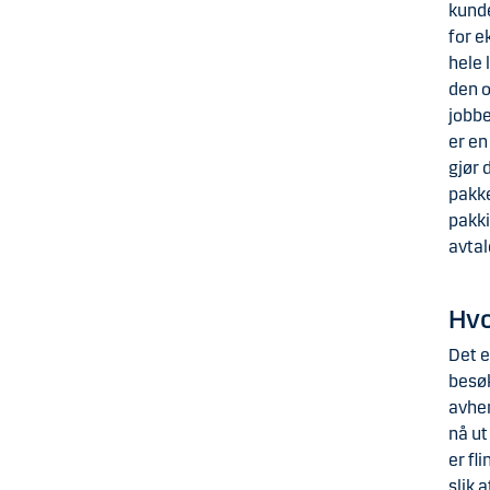
kunde
for e
hele 
den o
jobbe
er en
gjør 
pakke
pakki
avtal
Hvo
Det e
besøk
avhen
nå ut
er fl
slik 