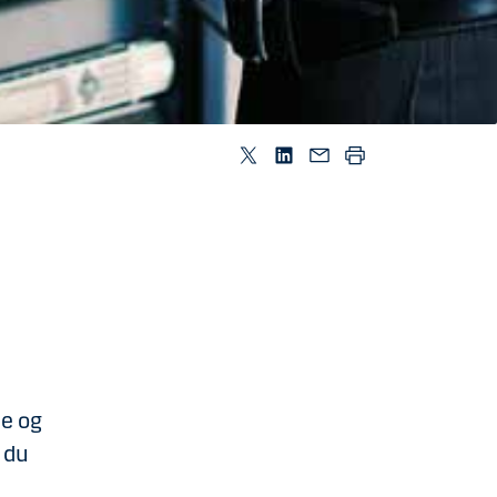
ne og
 du