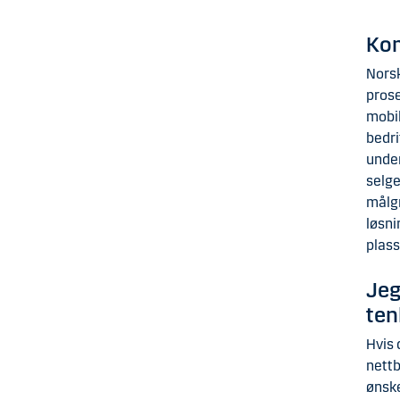
Kom
Norsk
prose
mobil
bedri
under
selge
målgr
løsni
plass
Jeg
ten
Hvis 
nettb
ønske