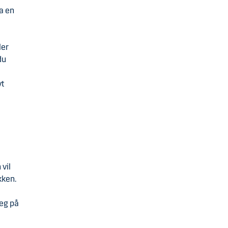
a en
ler
du
vt
vil
kken.
deg på