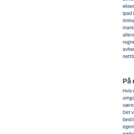
eksem
Ipad 
innlo
marke
aller
regne
avhen
nettb
På 
Hvis 
omgan
være 
Det vi
besti
egenh
nødve