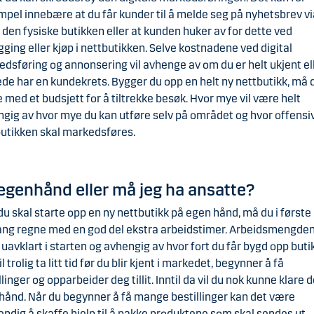
pel innebære at du får kunder til å melde seg på nyhetsbrev vi
i den fysiske butikken eller at kunden huker av for dette ved
gging eller kjøp i nettbutikken. Selve kostnadene ved digital
dsføring og annonsering vil avhenge av om du er helt ukjent el
ede har en kundekrets. Bygger du opp en helt ny nettbutikk, må 
 med et budsjett for å tiltrekke besøk. Hvor mye vil være helt
gig av hvor mye du kan utføre selv på området og hvor offensi
utikken skal markedsføres.
egenhånd eller må jeg ha ansatte?
du skal starte opp en ny nettbutikk på egen hånd, må du i første
g regne med en god del ekstra arbeidstimer. Arbeidsmengden 
uavklart i starten og avhengig av hvor fort du får bygd opp buti
l trolig ta litt tid før du blir kjent i markedet, begynner å få
llinger og opparbeider deg tillit. Inntil da vil du nok kunne klare 
ånd. Når du begynner å få mange bestillinger kan det være
ndig å skaffe hjelp til å pakke produktene som skal sendes ut.