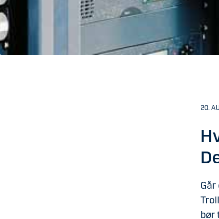
20. A
Hv
De
Går 
Trol
bør 