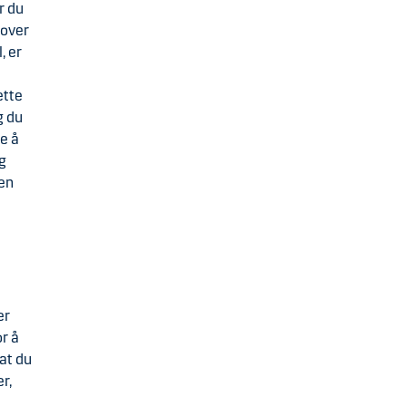
r du
 over
, er
ette
g du
e å
g
ken
e
er
r å
 at du
r,