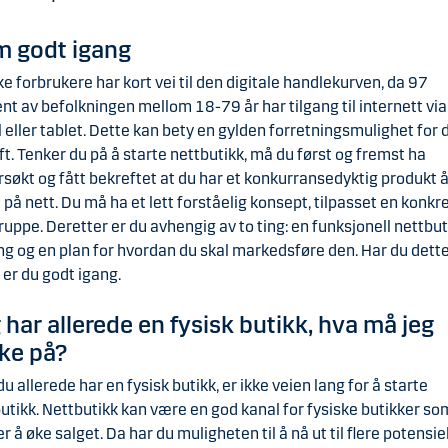
 godt igang
e forbrukere har kort vei til den digitale handlekurven, da 97
nt av befolkningen mellom 18-79 år har tilgang til internett via
 eller tablet. Dette kan bety en gylden forretningsmulighet for 
ft. Tenker du på å starte nettbutikk, må du først og fremst ha
søkt og fått bekreftet at du har et konkurransedyktig produkt 
 på nett. Du må ha et lett forståelig konsept, tilpasset en konkr
uppe. Deretter er du avhengig av to ting: en funksjonell nettbut
ng og en plan for hvordan du skal markedsføre den. Har du dett
 er du godt igang.
 har allerede en fysisk butikk, hva må jeg
ke på?
du allerede har en fysisk butikk, er ikke veien lang for å starte
utikk. Nettbutikk kan være en god kanal for fysiske butikker so
r å øke salget. Da har du muligheten til å nå ut til flere potensie