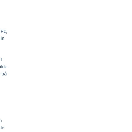
 PC,
din
å
et
ikk-
e på
m
lle