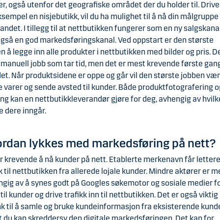
r, også utenfor det geografiske området der du holder til. Drive
ksempel en nisjebutikk, vil du ha mulighet til å nå din målgruppe
landet. I tillegg til at nettbutikken fungerer som en ny salgskanal
gså en god markedsføringskanal. Ved oppstart er den største
n å legge inn alle produkter i nettbutikken med bilder og pris. D
 manuell jobb som tar tid, men det er mest krevende første gan
det. Når produktsidene er oppe og går vil den største jobben vær
 varer og sende avsted til kunder. Både produktfotografering o
ng kan en nettbutikkleverandør gjøre for deg, avhengig av hvil
e dere inngår.
rdan lykkes med markedsføring på nett?
r krevende å nå kunder på nett. Etablerte merkenavn får letter
 til nettbutikken fra allerede lojale kunder. Mindre aktører er m
gig av å synes godt på Googles søkemotor og sosiale medier fo
 til kunder og drive trafikk inn til nettbutikken. Det er også viktig
ink til å samle og bruke kundeinformasjon fra eksisterende kunde
at du kan skreddersy den digitale markedsføringen. Det kan for