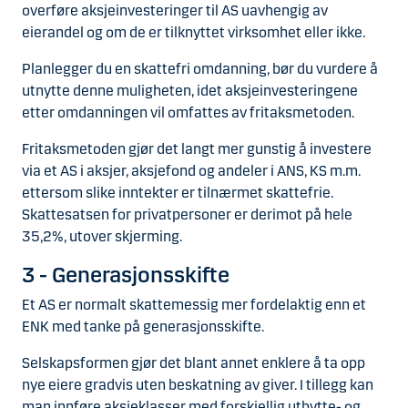
overføre aksjeinvesteringer til AS uavhengig av
eierandel og om de er tilknyttet virksomhet eller ikke.
Planlegger du en skattefri omdanning, bør du vurdere å
utnytte denne muligheten, idet aksjeinvesteringene
etter omdanningen vil omfattes av fritaksmetoden.
Fritaksmetoden gjør det langt mer gunstig å investere
via et AS i aksjer, aksjefond og andeler i ANS, KS m.m.
ettersom slike inntekter er tilnærmet skattefrie.
Skattesatsen for privatpersoner er derimot på hele
35,2%, utover skjerming.
3 - Generasjonsskifte
Et AS er normalt skattemessig mer fordelaktig enn et
ENK med tanke på generasjonsskifte.
Selskapsformen gjør det blant annet enklere å ta opp
nye eiere gradvis uten beskatning av giver. I tillegg kan
man innføre aksjeklasser med forskjellig utbytte- og