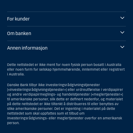
For kunder
Om banken
Annen informasjon
Dette nettstedet er ikke ment for noen fysisk person bosatt i Australia
eller noen form for selskap hjemmehørende, innlemmet eller registrert
i Australia.
Danske Bank tilbyr ikke investeringsrådgivningstjenester
(«investeringsrådgivningstjenester») eller ordreutførelse i verdipapirer
og andre verdipapirmeglings- og handelstjenester («meglertjenester»)
til amerikanske personer, slik dette er definert nedenfor, og materialet
på dette nettstedet er ikke tiltenkt å distribueres til eller benyttes av
slike amerikanske personer. Det er ingenting i materialet på dette
nettstedet som skal oppfattes som et tilbud om
investeringsrådgivnings- eller meglertjenester overfor en amerikansk
person.