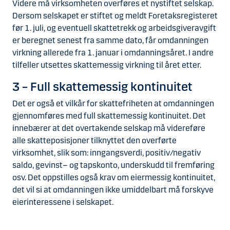
Videre må virksomheten overføres et nystiftet selskap.
Dersom selskapet er stiftet og meldt Foretaksregisteret
før 1. juli, og eventuell skattetrekk og arbeidsgiveravgift
er beregnet senest fra samme dato, får omdanningen
virkning allerede fra 1. januar i omdanningsåret. I andre
tilfeller utsettes skattemessig virkning til året etter.
3 – Full skattemessig kontinuitet
Det er også et vilkår for skattefriheten at omdanningen
gjennomføres med full skattemessig kontinuitet. Det
innebærer at det overtakende selskap må videreføre
alle skatteposisjoner tilknyttet den overførte
virksomhet, slik som: inngangsverdi, positiv/negativ
saldo, gevinst− og tapskonto, underskudd til fremføring
osv. Det oppstilles også krav om eiermessig kontinuitet,
det vil si at omdanningen ikke umiddelbart må forskyve
eierinteressene i selskapet.