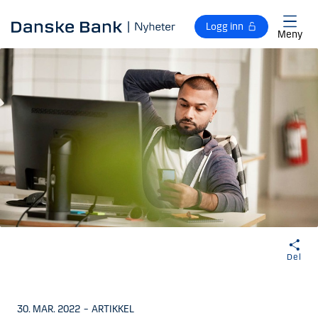
Gå til hovedinnhold
Logg inn
Meny
Del
30. MAR. 2022
–
ARTIKKEL