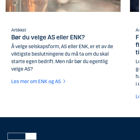
Artikkel
Ar
Bør du velge AS eller ENK?
F
f
Å velge selskapsform, AS eller ENK, er et av de
t
viktigste beslutningene du må ta om du skal
starte egen bedrift. Men når bør du egentlig
L
velge AS?
g
h
Les mer om ENK og AS
i
L