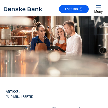
Gå til hovedinnhold
Logg inn
Meny
ARTIKKEL
2
MIN. LESETID