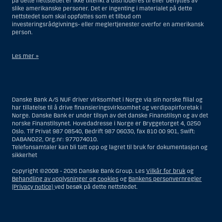
på dette nettstedet er ikke tiltenkt å distribueres til eller benyttes av
slike amerikanske personer. Det er ingenting i materialet på dette
nettstedet som skal oppfattes som et tilbud om
investeringsrådgivnings- eller meglertjenester overfor en amerikansk
person.
Les mer »
Når det gjelder investeringsrådgivningstjenester, er en amerikansk
person en fysisk person som er bosatt i USA; eller et selskap eller et
interessentskap som er registrert eller organisert i USA, men ikke en
Danske Bank A/S NUF driver virksomhet i Norge via sin norske filial og
filial eller agent av en amerikansk person lokalisert utenfor USA og som
har tillatelse til å drive finansieringsvirksomhet og verdipapirforetak i
opererer ut fra gyldige forretningsgrunner og er engasjert og regulert
Norge. Danske Bank er under tilsyn av det danske Finanstilsyn og av det
som et forsikringsselskap eller bank; eller en filial eller agent av et
norske Finanstilsynet. Hovedadresse i Norge er Bryggetorget 4, 0250
utenlandsk foretak lokalisert i USA; eller en trust hvor formues
Oslo. Tlf Privat 987 08540, Bedrift 987 06030, fax 810 00 901, Swift:
forvalteren er en amerikansk person, med mindre en ikke-amerikansk
DABANO22, Org.nr: 977074010.
person har eller deler investeringsbeslutningsmyndighet; eller et bo
Telefonsamtaler kan bli tatt opp og lagret til bruk for dokumentasjon og
som en amerikansk person er bestyrer eller forvalter av, med mindre
sikkerhet
boet er regulert av utenlandsk lov og hvor en ikke-amerikansk person
har eller deler investeringsbeslutningsmyndighet; eller en ikke-
Copyright ©2008 -
2026 Danske Bank Group. Les
Vilkår for bruk
og
diskresjonær konto hvor kunden har investeringsbeslutningsmyndighet
Behandling av opplysninger og cookies
og
Bankens personvernregler
og som innehas til gunst for en amerikansk person; eller en konto hvor
(Privacy notice)
ved besøk på dette nettstedet.
megler har investeringsbeslutningsmyndighet og innehas av en
amerikansk megler eller person med betrodd verv, med mindre den
innehas til gunst for en ikke-amerikansk person; eller ethvert foretak
som er organisert eller registrert for å omgå amerikanske
verdipapirlover. Begrepet «amerikansk person» omfatter ikke personer