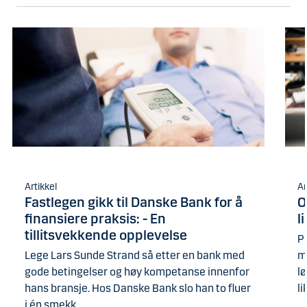
Artikkel
Ar
Fastlegen gikk til Danske Bank for å
O
finansiere praksis: - En
l
tillitsvekkende opplevelse
Pe
Lege Lars Sunde Strand så etter en bank med
m
gode betingelser og høy kompetanse innenfor
lø
hans bransje. Hos Danske Bank slo han to fluer
li
i én smekk.