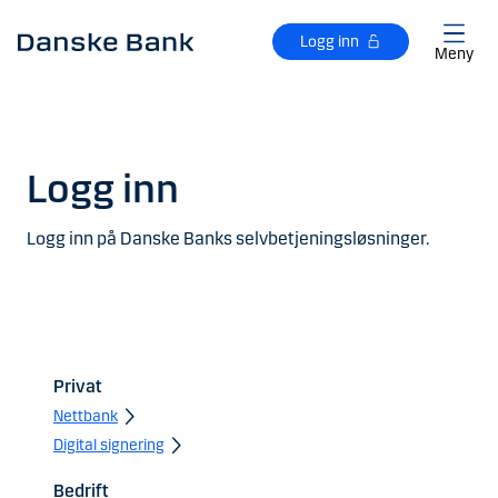
Gå til hovedinnhold
Logg inn
Meny
Logg inn
Logg inn på Danske Banks selvbetjeningsløsninger.
Privat
Nettbank
Digital signering
Bedrift