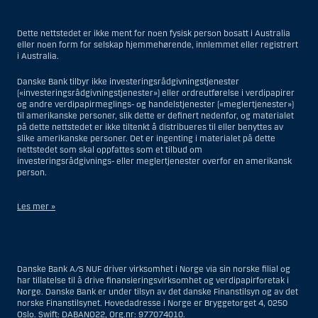
Dette nettstedet er ikke ment for noen fysisk person bosatt i Australia
eller noen form for selskap hjemmehørende, innlemmet eller registrert
i Australia.
Danske Bank tilbyr ikke investeringsrådgivningstjenester
(«investeringsrådgivningstjenester») eller ordreutførelse i verdipapirer
og andre verdipapirmeglings- og handelstjenester («meglertjenester»)
til amerikanske personer, slik dette er definert nedenfor, og materialet
på dette nettstedet er ikke tiltenkt å distribueres til eller benyttes av
slike amerikanske personer. Det er ingenting i materialet på dette
nettstedet som skal oppfattes som et tilbud om
investeringsrådgivnings- eller meglertjenester overfor en amerikansk
person.
Les mer »
Når det gjelder investeringsrådgivningstjenester, er en amerikansk
person en fysisk person som er bosatt i USA; eller et selskap eller et
interessentskap som er registrert eller organisert i USA, men ikke en
Danske Bank A/S NUF driver virksomhet i Norge via sin norske filial og
filial eller agent av en amerikansk person lokalisert utenfor USA og som
har tillatelse til å drive finansieringsvirksomhet og verdipapirforetak i
opererer ut fra gyldige forretningsgrunner og er engasjert og regulert
Norge. Danske Bank er under tilsyn av det danske Finanstilsyn og av det
som et forsikringsselskap eller bank; eller en filial eller agent av et
norske Finanstilsynet. Hovedadresse i Norge er Bryggetorget 4, 0250
utenlandsk foretak lokalisert i USA; eller en trust hvor formues
Oslo. Swift: DABANO22, Org.nr: 977074010.
forvalteren er en amerikansk person, med mindre en ikke-amerikansk