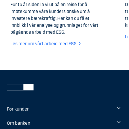
For to år siden la vi ut på en reise for å
De
imøtekomme våre kunders ønske om å
te
investere bærekraftig. Her kan du få et
t
innblikk i vår analyse og grunnlaget for vårt
k
pågående arbeid med ESG.
L
Les mer om vårt arbeid med ESG
For kunder
Om banken