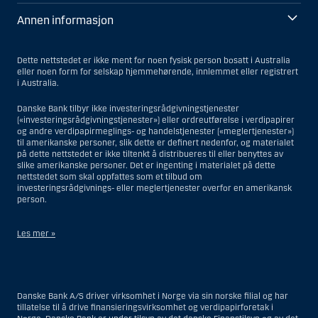
Annen informasjon
Dette nettstedet er ikke ment for noen fysisk person bosatt i Australia
eller noen form for selskap hjemmehørende, innlemmet eller registrert
i Australia.
Danske Bank tilbyr ikke investeringsrådgivningstjenester
(«investeringsrådgivningstjenester») eller ordreutførelse i verdipapirer
og andre verdipapirmeglings- og handelstjenester («meglertjenester»)
til amerikanske personer, slik dette er definert nedenfor, og materialet
på dette nettstedet er ikke tiltenkt å distribueres til eller benyttes av
slike amerikanske personer. Det er ingenting i materialet på dette
nettstedet som skal oppfattes som et tilbud om
investeringsrådgivnings- eller meglertjenester overfor en amerikansk
person.
Les mer »
Når det gjelder investeringsrådgivningstjenester, er en amerikansk
person en fysisk person som er bosatt i USA; eller et selskap eller et
interessentskap som er registrert eller organisert i USA, men ikke en
Danske Bank A/S driver virksomhet i Norge via sin norske filial og har
filial eller agent av en amerikansk person lokalisert utenfor USA og som
tillatelse til å drive finansieringsvirksomhet og verdipapirforetak i
opererer ut fra gyldige forretningsgrunner og er engasjert og regulert