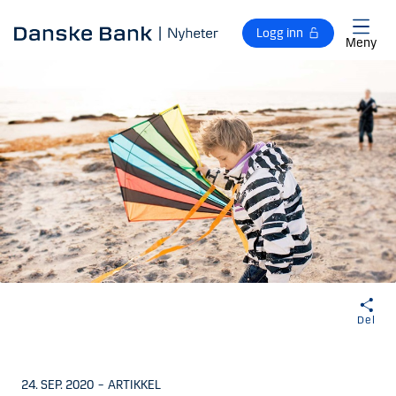
Gå til hovedinnhold
Logg inn
Meny
Del
24. SEP. 2020
–
ARTIKKEL