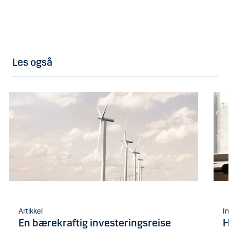
Les også
Artikkel
In
En bærekraftig investeringsreise
H