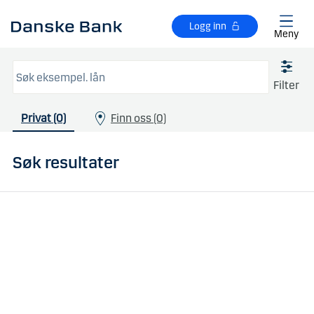
Gå til hovedinnhold
Logg inn
Meny
Filter
Privat (0)
Finn oss (0)
Søk resultater