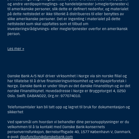
og andre verdipapirmeglings- og handelstjenester («meglertjenester»)
til amerikanske personer, slik dette er definert nedenfor, og materialet
på dette nettstedet er ikke tiltenkt å distribueres til eller benyttes av
slike amerikanske personer. Det er ingenting i materialet på dette
nettstedet som skal oppfattes som et tilbud om
investeringsrådgivnings- eller meglertjenester overfor en amerikansk
person.
Les mer »
Når det gjelder investeringsrådgivningstjenester, er en amerikansk
person en fysisk person som er bosatt i USA; eller et selskap eller et
interessentskap som er registrert eller organisert i USA, men ikke en
Danske Bank A/S NUF driver virksomhet i Norge via sin norske filial og
filial eller agent av en amerikansk person lokalisert utenfor USA og som
har tillatelse til å drive finansieringsvirksomhet og verdipapirforetak i
opererer ut fra gyldige forretningsgrunner og er engasjert og regulert
Norge. Danske Bank er under tilsyn av det danske Finanstilsyn og av det
som et forsikringsselskap eller bank; eller en filial eller agent av et
norske Finanstilsynet. Hovedadresse i Norge er Bryggetorget 4, 0250
utenlandsk foretak lokalisert i USA; eller en trust hvor formues
Oslo. Swift: DABANO22, Org.nr: 977074010.
forvalteren er en amerikansk person, med mindre en ikke-amerikansk
person har eller deler investeringsbeslutningsmyndighet; eller et bo
som en amerikansk person er bestyrer eller forvalter av, med mindre
Telefonsamtaler kan bli tatt opp og lagret til bruk for dokumentasjon og
boet er regulert av utenlandsk lov og hvor en ikke-amerikansk person
sikkerhet
har eller deler investeringsbeslutningsmyndighet; eller en ikke-
diskresjonær konto hvor kunden har investeringsbeslutningsmyndighet
Ved spørsmål om hvordan vi behandler dine personopplysninger er du
og som innehas til gunst for en amerikansk person; eller en konto hvor
velkommen til å ta kontakt med Danske Bank-konsernets
megler har investeringsbeslutningsmyndighet og innehas av en
personvernsfunksjon, Bernstorffsgade 40, 1577 København V, Danmark,
amerikansk megler eller person med betrodd verv, med mindre den
e-post:
dpofunction@danskebank.com