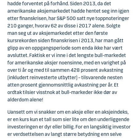
hadde forventet på forhånd. Siden 2013, da det
amerikanske aksjemarkedet hadde hentet seg inn igjen
etter finanskrisen, har S&P 500 satt nye toppnoteringer
210 ganger, hvorav 62 av disse i 2017 alene. Solgte
man seg ut av aksjemarkedet etter den første
kursrekorden siden finanskrisen i 2013, har man gått
glipp av en oppgangsperiode som enda ikke har vært
avsluttet. Faktisk er vi inne i det lengste bull-markedet
for amerikanske aksjer noensinne, med en varighet på
over ti år og med til sammen 428 prosent avkastning
(inkludert reinvesterte utbytter) – tilsvarende nesten
atten prosent gjennomsnittlig avkastning per år. Et
ordtak tilsier visstnok at bull-markeder ikke dør av
alderdom alene!
Uansett om vi snakker om en aksje eller en aksjeindeks,
er en kurs kun et tall som sier lite om den underliggende
investeringen er dyr eller billig. For en langsiktig investor
er verdsettelsen av langt større betydning enn selve