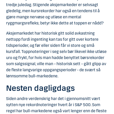
tredje juledag. Stigende aksjemarkeder er selvsagt
gledelig, men kursrekorder har også en tendens til å
gjøre mange nervøse og utløse en mental
ryggmargsrefleks; betyr ikke dette at toppen er nådd?
Aksjemarkedet har historisk gitt solid avkastning
nettopp fordi ingenting kan tas for gitt over kortere
tidsperioder, og før eller siden får vi store og små
kursfall. Toppnoteringer i seg selv bør likevel ikke utløse
uro og frykt, for hvis man hadde benyttet børsrekorder
som salgssignal, ville man – historisk sett – gått glipp av
de fleste langvarige oppgangsperioder - de svært så
lønnsomme bull-markedene.
Nesten dagligdags
Siden andre verdenskrig har det i gjennomsnitt vært
sytten nye rekordnoteringer hvert år i S&P 500. Som
regel har bull-markedene også vart lenger enn de fleste