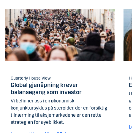
Quarterly House View
H
Global gjenåpning krever
E
balansegang som investor
U
Vi befinner oss i en økonomisk
g
konjunktursyklus på steroider, der en forsiktig
og
tilnærming til aksjemarkedene er den rette
a
strategien for øyeblikket.
L