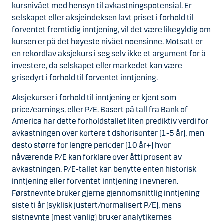
kursnivået med hensyn til avkastningspotensial. Er
selskapet eller aksjeindeksen lavt priset i forhold til
forventet fremtidig inntjening, vil det være likegyldig om
kursen er på det høyeste nivået noensinne. Motsatt er
en rekordlav aksjekurs i seg selv ikke et argument for å
investere, da selskapet eller markedet kan være
grisedyrt i forhold til forventet inntjening.
Aksjekurser i forhold til inntjening er kjent som
price/earnings, eller P/E. Basert på tall fra Bank of
America har dette forholdstallet liten prediktiv verdi for
avkastningen over kortere tidshorisonter (1-5 år), men
desto større for lengre perioder (10 år+) hvor
nåværende P/E kan forklare over åtti prosent av
avkastningen. P/E-tallet kan benytte enten historisk
inntjening eller forventet inntjening i nevneren.
Førstnevnte bruker gjerne gjennomsnittlig inntjening
siste ti år (syklisk justert/normalisert P/E), mens
sistnevnte (mest vanlig) bruker analytikernes