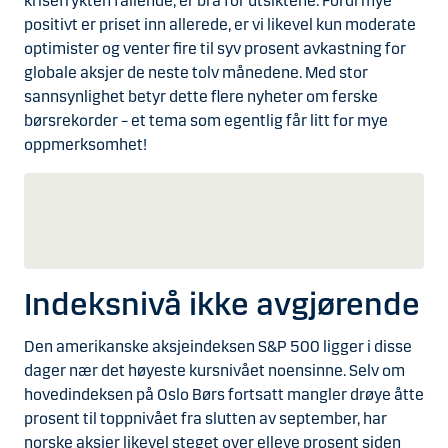
krisefrykten fallende, er bra for utsiktene. Fordi mye
positivt er priset inn allerede, er vi likevel kun moderate
optimister og venter fire til syv prosent avkastning for
globale aksjer de neste tolv månedene. Med stor
sannsynlighet betyr dette flere nyheter om ferske
børsrekorder – et tema som egentlig får litt for mye
oppmerksomhet!
Indeksnivå ikke avgjørende
Den amerikanske aksjeindeksen S&P 500 ligger i disse
dager nær det høyeste kursnivået noensinne. Selv om
hovedindeksen på Oslo Børs fortsatt mangler drøye åtte
prosent til toppnivået fra slutten av september, har
norske aksjer likevel steget over elleve prosent siden