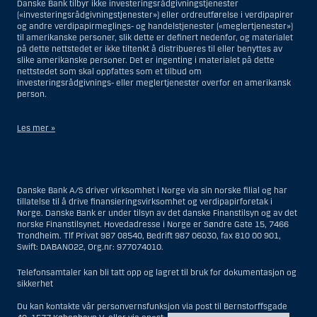
Danske Bank tilbyr ikke investeringsrådgivningstjenester
(«investeringsrådgivningstjenester») eller ordreutførelse i verdipapirer
og andre verdipapirmeglings- og handelstjenester («meglertjenester»)
til amerikanske personer, slik dette er definert nedenfor, og materialet
på dette nettstedet er ikke tiltenkt å distribueres til eller benyttes av
slike amerikanske personer. Det er ingenting i materialet på dette
nettstedet som skal oppfattes som et tilbud om
investeringsrådgivnings- eller meglertjenester overfor en amerikansk
person.
Les mer »
Når det gjelder investeringsrådgivningstjenester, er en amerikansk
person en fysisk person som er bosatt i USA; eller et selskap eller et
interessentskap som er registrert eller organisert i USA, men ikke en
Danske Bank A/S driver virksomhet i Norge via sin norske filial og har
filial eller agent av en amerikansk person lokalisert utenfor USA og som
tillatelse til å drive finansieringsvirksomhet og verdipapirforetak i
opererer ut fra gyldige forretningsgrunner og er engasjert og regulert
Norge. Danske Bank er under tilsyn av det danske Finanstilsyn og av det
som et forsikringsselskap eller bank; eller en filial eller agent av et
norske Finanstilsynet. Hovedadresse i Norge er Søndre Gate 15, 7466
utenlandsk foretak lokalisert i USA; eller en trust hvor formues
Trondheim. Tlf Privat 987 08540, Bedrift 987 06030, fax 810 00 901,
forvalteren er en amerikansk person, med mindre en ikke-amerikansk
Swift: DABANO22, Org.nr: 977074010.
person har eller deler investeringsbeslutningsmyndighet; eller et bo
som en amerikansk person er bestyrer eller forvalter av, med mindre
boet er regulert av utenlandsk lov og hvor en ikke-amerikansk person
Telefonsamtaler kan bli tatt opp og lagret til bruk for dokumentasjon og
har eller deler investeringsbeslutningsmyndighet; eller en ikke-
sikkerhet
diskresjonær konto hvor kunden har investeringsbeslutningsmyndighet
og som innehas til gunst for en amerikansk person; eller en konto hvor
Du kan kontakte vår personvernsfunksjon via post til Bernstorffsgade