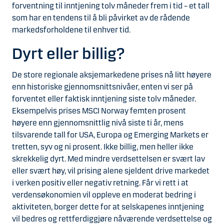
forventning til inntjening tolv måneder frem i tid – et tall
som har en tendens til å bli påvirket av de rådende
markedsforholdene til enhver tid.
Dyrt eller billig?
De store regionale aksjemarkedene prises nå litt høyere
enn historiske gjennomsnittsnivåer, enten vi ser på
forventet eller faktisk inntjening siste tolv måneder.
Eksempelvis prises MSCI Norway femten prosent
høyere enn gjennomsnittlig nivå siste ti år, mens
tilsvarende tall for USA, Europa og Emerging Markets er
tretten, syv og ni prosent. Ikke billig, men heller ikke
skrekkelig dyrt. Med mindre verdsettelsen er svært lav
eller svært høy, vil prising alene sjeldent drive markedet
i verken positiv eller negativ retning. Får vi rett i at
verdensøkonomien vil oppleve en moderat bedring i
aktiviteten, borger dette for at selskapenes inntjening
vil bedres og rettferdiggjøre nåværende verdsettelse og