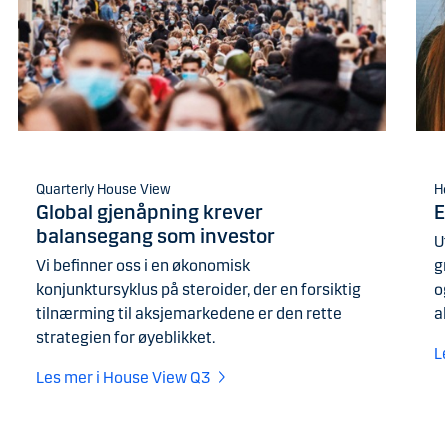
Quarterly House View
H
Global gjenåpning krever
E
balansegang som investor
U
Vi befinner oss i en økonomisk
g
konjunktursyklus på steroider, der en forsiktig
og
tilnærming til aksjemarkedene er den rette
a
strategien for øyeblikket.
L
Les mer i House View Q3