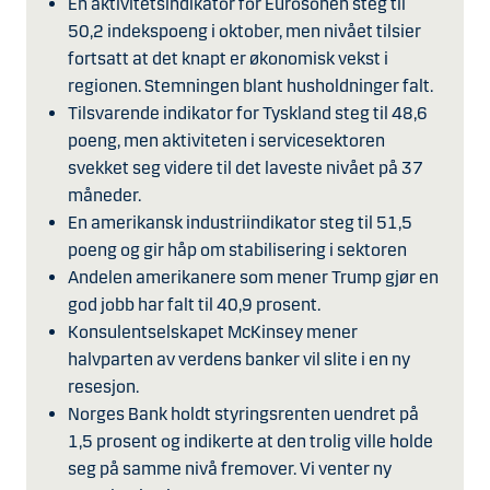
En aktivitetsindikator for Eurosonen steg til
50,2 indekspoeng i oktober, men nivået tilsier
fortsatt at det knapt er økonomisk vekst i
regionen. Stemningen blant husholdninger falt.
Tilsvarende indikator for Tyskland steg til 48,6
poeng, men aktiviteten i servicesektoren
svekket seg videre til det laveste nivået på 37
måneder.
En amerikansk industriindikator steg til 51,5
poeng og gir håp om stabilisering i sektoren
Andelen amerikanere som mener Trump gjør en
god jobb har falt til 40,9 prosent.
Konsulentselskapet McKinsey mener
halvparten av verdens banker vil slite i en ny
resesjon.
Norges Bank holdt styringsrenten uendret på
1,5 prosent og indikerte at den trolig ville holde
seg på samme nivå fremover. Vi venter ny