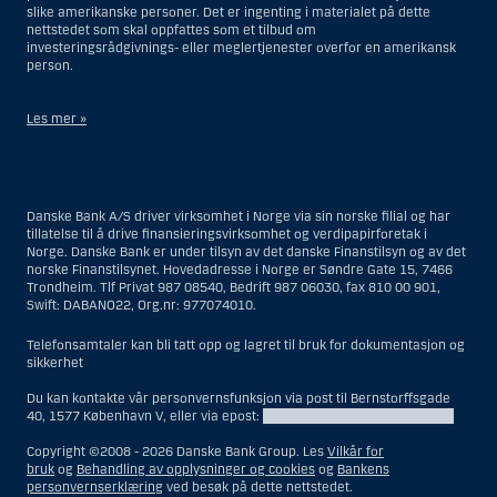
slike amerikanske personer. Det er ingenting i materialet på dette
nettstedet som skal oppfattes som et tilbud om
investeringsrådgivnings- eller meglertjenester overfor en amerikansk
person.
Les mer »
Når det gjelder investeringsrådgivningstjenester, er en amerikansk
person en fysisk person som er bosatt i USA; eller et selskap eller et
interessentskap som er registrert eller organisert i USA, men ikke en
Danske Bank A/S driver virksomhet i Norge via sin norske filial og har
filial eller agent av en amerikansk person lokalisert utenfor USA og som
tillatelse til å drive finansieringsvirksomhet og verdipapirforetak i
opererer ut fra gyldige forretningsgrunner og er engasjert og regulert
Norge. Danske Bank er under tilsyn av det danske Finanstilsyn og av det
som et forsikringsselskap eller bank; eller en filial eller agent av et
norske Finanstilsynet. Hovedadresse i Norge er Søndre Gate 15, 7466
utenlandsk foretak lokalisert i USA; eller en trust hvor formues
Trondheim. Tlf Privat 987 08540, Bedrift 987 06030, fax 810 00 901,
forvalteren er en amerikansk person, med mindre en ikke-amerikansk
Swift: DABANO22, Org.nr: 977074010.
person har eller deler investeringsbeslutningsmyndighet; eller et bo
som en amerikansk person er bestyrer eller forvalter av, med mindre
boet er regulert av utenlandsk lov og hvor en ikke-amerikansk person
Telefonsamtaler kan bli tatt opp og lagret til bruk for dokumentasjon og
har eller deler investeringsbeslutningsmyndighet; eller en ikke-
sikkerhet
diskresjonær konto hvor kunden har investeringsbeslutningsmyndighet
og som innehas til gunst for en amerikansk person; eller en konto hvor
Du kan kontakte vår personvernsfunksjon via post til Bernstorffsgade
megler har investeringsbeslutningsmyndighet og innehas av en
40, 1577 København V, eller via epost:
DPOfunction@danskebank.com
amerikansk megler eller person med betrodd verv, med mindre den
innehas til gunst for en ikke-amerikansk person; eller ethvert foretak
Copyright ©2008 -
2026 Danske Bank Group. Les
Vilkår for
som er organisert eller registrert for å omgå amerikanske
bruk
og
Behandling av opplysninger og cookies
og
Bankens
verdipapirlover. Begrepet «amerikansk person» omfatter ikke personer
personvernserklæring
ved besøk på dette nettstedet.