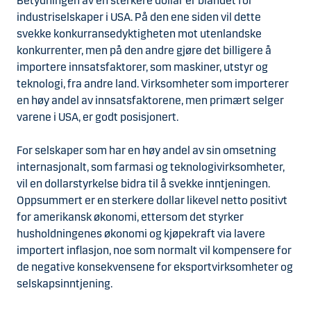
Betydningen av en sterkere dollar er blandet for
industriselskaper i USA. På den ene siden vil dette
svekke konkurransedyktigheten mot utenlandske
konkurrenter, men på den andre gjøre det billigere å
importere innsatsfaktorer, som maskiner, utstyr og
teknologi, fra andre land. Virksomheter som importerer
en høy andel av innsatsfaktorene, men primært selger
varene i USA, er godt posisjonert.
For selskaper som har en høy andel av sin omsetning
internasjonalt, som farmasi og teknologivirksomheter,
vil en dollarstyrkelse bidra til å svekke inntjeningen.
Oppsummert er en sterkere dollar likevel netto positivt
for amerikansk økonomi, ettersom det styrker
husholdningenes økonomi og kjøpekraft via lavere
importert inflasjon, noe som normalt vil kompensere for
de negative konsekvensene for eksportvirksomheter og
selskapsinntjening.