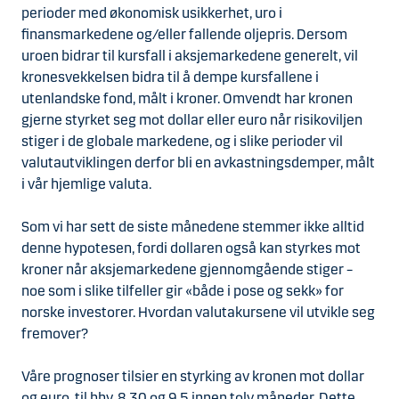
perioder med økonomisk usikkerhet, uro i
finansmarkedene og/eller fallende oljepris. Dersom
uroen bidrar til kursfall i aksjemarkedene generelt, vil
kronesvekkelsen bidra til å dempe kursfallene i
utenlandske fond, målt i kroner. Omvendt har kronen
gjerne styrket seg mot dollar eller euro når risikoviljen
stiger i de globale markedene, og i slike perioder vil
valutautviklingen derfor bli en avkastningsdemper, målt
i vår hjemlige valuta.
Som vi har sett de siste månedene stemmer ikke alltid
denne hypotesen, fordi dollaren også kan styrkes mot
kroner når aksjemarkedene gjennomgående stiger –
noe som i slike tilfeller gir «både i pose og sekk» for
norske investorer. Hvordan valutakursene vil utvikle seg
fremover?
Våre prognoser tilsier en styrking av kronen mot dollar
og euro, til hhv. 8,30 og 9,5 innen tolv måneder. Dette