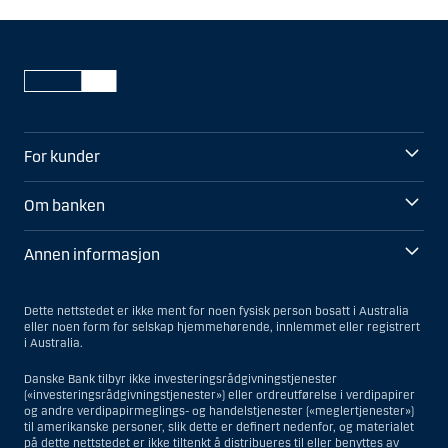
For kunder
Om banken
Annen informasjon
Dette nettstedet er ikke ment for noen fysisk person bosatt i Australia
eller noen form for selskap hjemmehørende, innlemmet eller registrert
i Australia.
Danske Bank tilbyr ikke investeringsrådgivningstjenester
(«investeringsrådgivningstjenester») eller ordreutførelse i verdipapirer
og andre verdipapirmeglings- og handelstjenester («meglertjenester»)
til amerikanske personer, slik dette er definert nedenfor, og materialet
på dette nettstedet er ikke tiltenkt å distribueres til eller benyttes av