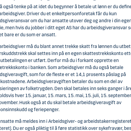
 også tenke på at idet du begynner å betale ut lønn er du defin
rbeidsgiver. Driver du et enkeltpersonforetak får du kun
dsgiveransvar om du har ansatte utover deg og andre i din ege
ie, men hvis du jobber i ditt eget AS har du arbeidsgiveransvar s
t bare er du som er ansatt.
rbeidsgiver må du blant annet trekke skatt fra lønnen du utbet
rskuddstrekk skal settes inn på en egen skattestrekkskonto ett
utbetalingen er utført. Derfor må du i forkant opprette en
etrekkskonto i banken. Som arbeidsgiver må du også betale
dsgiveravgift, som for de fleste er et 14,1 prosents påslag på
kostnadene. Arbeidsgiveravgiften betaler du som en del av
sieringen av folketrygden. Den skal betales inn seks ganger i år
ldsvis hver 15. januar, 15. mars, 15. mai, 15. juli, 15. septembe
ovember. Husk også at du skal betale arbeidsgiveravgift av
onsinnskudd og feriepenger.
ansatte må meldes inn i Arbeidsgiver- og arbeidstakerregisteret
teret). Du er også pliktig til å føre statistikk over sykefravær, b