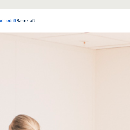
åd bedrift
Bærekraft