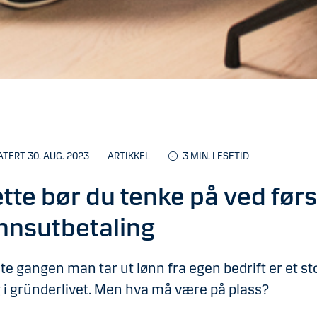
TERT 30. AUG. 2023
–
ARTIKKEL
–
3
MIN. LESETID
tte bør du tenke på ved førs
nnsutbetaling
te gangen man tar ut lønn fra egen bedrift er et st
 i gründerlivet. Men hva må være på plass?