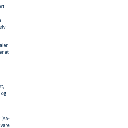
ert
n
elv
aler,
er at
et,
r og
 (Aa-
esvare