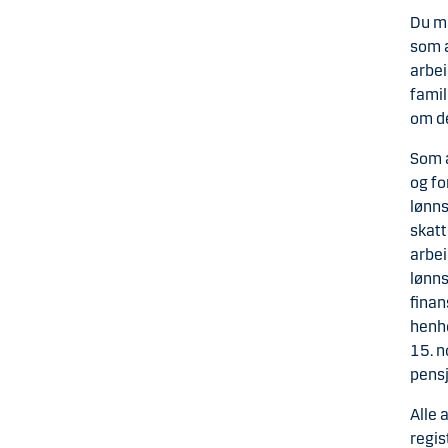
Du må
som a
arbei
famil
om de
Som a
og fo
lønns
skatt
arbei
lønns
finan
henho
15. n
pensj
Alle 
regis