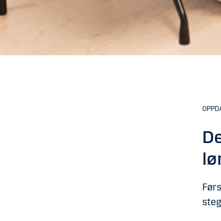
OPPDA
De
lø
Førs
steg