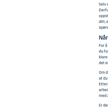
Selv 
Derfo
oppst
ditt,
spørs
Når
For å
du fo
klare
det e
Om du
at du
Etter
arbei
med å
Er de