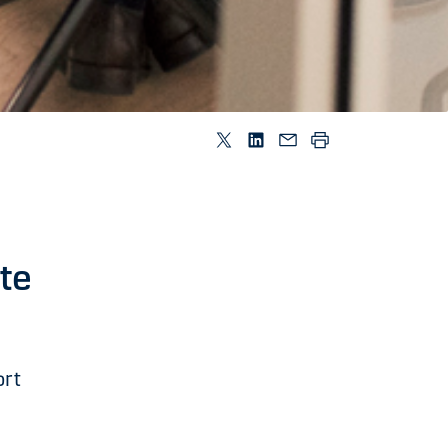
te
ort