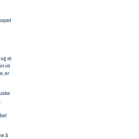
skapet
e
 og at
n vil
e, er
huske
.
bel
ne å