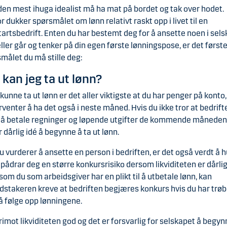
den mest ihuga idealist må ha mat på bordet og tak over hodet.
r dukker spørsmålet om lønn relativt raskt opp i livet til en
artsbedrift. Enten du har bestemt deg for å ansette noen i sel
 eller går og tenker på din egen første lønningspose, er det først
målet du må stille deg:
 kan jeg ta ut lønn?
 kunne ta ut lønn er det aller viktigste at du har penger på konto,
rventer å ha det også i neste måned. Hvis du ikke tror at bedrifte
 å betale regninger og løpende utgifter de kommende måneden
r dårlig idé å begynne å ta ut lønn.
 vurderer å ansette en person i bedriften, er det også verdt å 
 pådrar deg en større konkursrisiko dersom likviditeten er dårlig
som du som arbeidsgiver har en plikt til å utbetale lønn, kan
dstakeren kreve at bedriften begjæres konkurs hvis du har trøb
 følge opp lønningene.
rimot likviditeten god og det er forsvarlig for selskapet å begyn