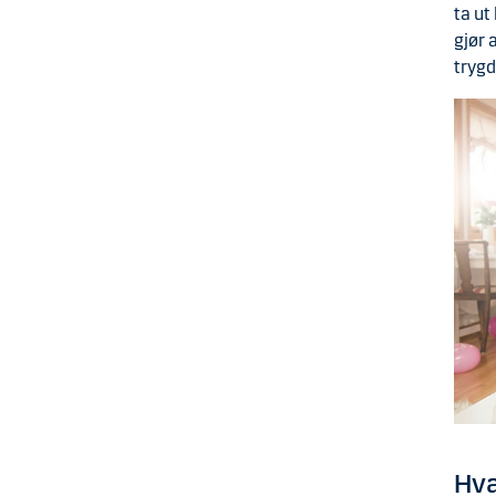
ta ut
gjør 
trygd
Hva