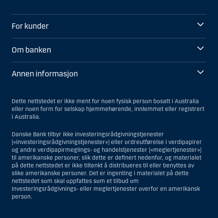
For kunder
Om banken
Annen informasjon
Dette nettstedet er ikke ment for noen fysisk person bosatt i Australia
eller noen form for selskap hjemmehørende, innlemmet eller registrert
i Australia.
Danske Bank tilbyr ikke investeringsrådgivningstjenester
(«investeringsrådgivningstjenester») eller ordreutførelse i verdipapirer
og andre verdipapirmeglings- og handelstjenester («meglertjenester»)
til amerikanske personer, slik dette er definert nedenfor, og materialet
på dette nettstedet er ikke tiltenkt å distribueres til eller benyttes av
slike amerikanske personer. Det er ingenting i materialet på dette
nettstedet som skal oppfattes som et tilbud om
investeringsrådgivnings- eller meglertjenester overfor en amerikansk
person.