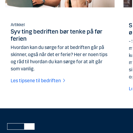
S
Artikkel
Syv ting bedriften bør tenke på før
ø
ferien
- 
Hvordan kan du sørge for at bedriften går på
m
skinner, også når det er ferie? Her er noen tips
k
og råd til hvordan du kan sørge for at alt går
m
som vanlig.
s
og
Les tipsene til bedriften
L