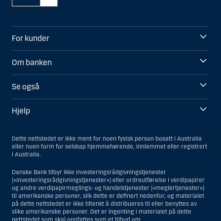
For kunder
Om banken
Se også
Hjelp
Dette nettstedet er ikke ment for noen fysisk person bosatt i Australia
eller noen form for selskap hjemmehørende, innlemmet eller registrert
i Australia.
Danske Bank tilbyr ikke investeringsrådgivningstjenester
(«investeringsrådgivningstjenester») eller ordreutførelse i verdipapirer
og andre verdipapirmeglings- og handelstjenester («meglertjenester»)
til amerikanske personer, slik dette er definert nedenfor, og materialet
på dette nettstedet er ikke tiltenkt å distribueres til eller benyttes av
slike amerikanske personer. Det er ingenting i materialet på dette
nettstedet som skal oppfattes som et tilbud om