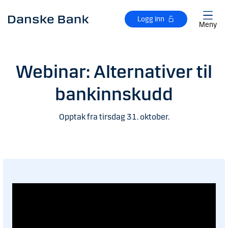
Gå til hovedinnhold
Logg inn
Meny
Webinar: Alternativer til
bankinnskudd
Opptak fra tirsdag 31. oktober.