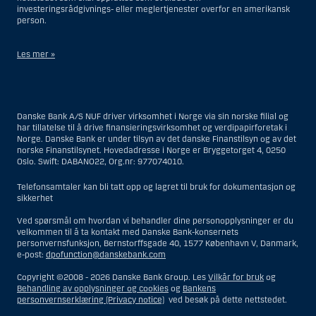
investeringsrådgivnings- eller meglertjenester overfor en amerikansk
person.
Les mer »
Når det gjelder investeringsrådgivningstjenester, er en amerikansk
person en fysisk person som er bosatt i USA; eller et selskap eller et
interessentskap som er registrert eller organisert i USA, men ikke en
Danske Bank A/S NUF driver virksomhet i Norge via sin norske filial og
filial eller agent av en amerikansk person lokalisert utenfor USA og som
har tillatelse til å drive finansieringsvirksomhet og verdipapirforetak i
opererer ut fra gyldige forretningsgrunner og er engasjert og regulert
Norge. Danske Bank er under tilsyn av det danske Finanstilsyn og av det
som et forsikringsselskap eller bank; eller en filial eller agent av et
norske Finanstilsynet. Hovedadresse i Norge er Bryggetorget 4, 0250
utenlandsk foretak lokalisert i USA; eller en trust hvor formues
Oslo. Swift: DABANO22, Org.nr: 977074010.
forvalteren er en amerikansk person, med mindre en ikke-amerikansk
person har eller deler investeringsbeslutningsmyndighet; eller et bo
som en amerikansk person er bestyrer eller forvalter av, med mindre
Telefonsamtaler kan bli tatt opp og lagret til bruk for dokumentasjon og
boet er regulert av utenlandsk lov og hvor en ikke-amerikansk person
sikkerhet
har eller deler investeringsbeslutningsmyndighet; eller en ikke-
diskresjonær konto hvor kunden har investeringsbeslutningsmyndighet
Ved spørsmål om hvordan vi behandler dine personopplysninger er du
og som innehas til gunst for en amerikansk person; eller en konto hvor
velkommen til å ta kontakt med Danske Bank-konsernets
megler har investeringsbeslutningsmyndighet og innehas av en
personvernsfunksjon, Bernstorffsgade 40, 1577 København V, Danmark,
amerikansk megler eller person med betrodd verv, med mindre den
e-post:
dpofunction@danskebank.com
innehas til gunst for en ikke-amerikansk person; eller ethvert foretak
som er organisert eller registrert for å omgå amerikanske
Copyright ©2008 -
2026 Danske Bank Group. Les
Vilkår for bruk
og
verdipapirlover. Begrepet «amerikansk person» omfatter ikke personer
Behandling av opplysninger og cookies
og
Bankens
som ikke var i USA på tidspunktet vedkommende ble
personvernserklæring (Privacy notice)
ved besøk på dette nettstedet.
investeringsrådgivningskunde for Danske Bank.