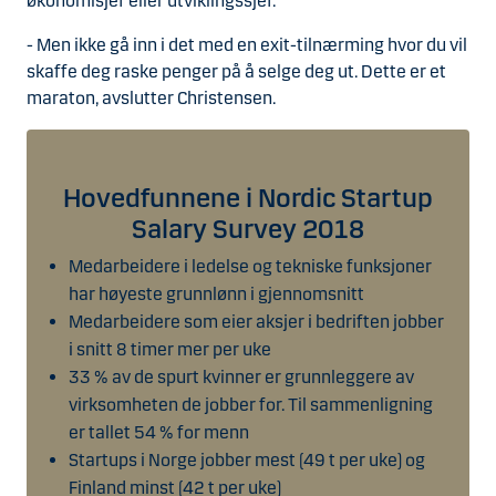
økonomisjef eller utviklingssjef.
- Men ikke gå inn i det med en exit-tilnærming hvor du vil
skaffe deg raske penger på å selge deg ut. Dette er et
maraton, avslutter Christensen.
Hovedfunnene i Nordic Startup
Salary Survey 2018
Medarbeidere i ledelse og tekniske funksjoner
har høyeste grunnlønn i gjennomsnitt
Medarbeidere som eier aksjer i bedriften jobber
i snitt 8 timer mer per uke
33 % av de spurt kvinner er grunnleggere av
virksomheten de jobber for. Til sammenligning
er tallet 54 % for menn
Startups i Norge jobber mest (49 t per uke) og
Finland minst (42 t per uke)