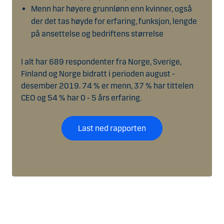
Menn har høyere grunnlønn enn kvinner, også
der det tas høyde for erfaring, funksjon, lengde
på ansettelse og bedriftens størrelse
I alt har 689 respondenter fra Norge, Sverige,
Finland og Norge bidratt i perioden august -
desember 2019. 74 % er menn, 37 % har tittelen
CEO og 54 % har 0 - 5 års erfaring.
Last ned rapporten