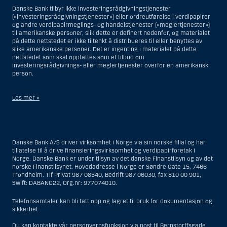
Danske Bank tilbyr ikke investeringsrådgivningstjenester
(«investeringsrådgivningstjenester») eller ordreutførelse i verdipapirer
og andre verdipapirmeglings- og handelstjenester («meglertjenester»)
til amerikanske personer, slik dette er definert nedenfor, og materialet
på dette nettstedet er ikke tiltenkt å distribueres til eller benyttes av
slike amerikanske personer. Det er ingenting i materialet på dette
nettstedet som skal oppfattes som et tilbud om
investeringsrådgivnings- eller meglertjenester overfor en amerikansk
person.
Les mer »
Når det gjelder investeringsrådgivningstjenester, er en amerikansk
person en fysisk person som er bosatt i USA; eller et selskap eller et
interessentskap som er registrert eller organisert i USA, men ikke en
Danske Bank A/S driver virksomhet i Norge via sin norske filial og har
filial eller agent av en amerikansk person lokalisert utenfor USA og som
tillatelse til å drive finansieringsvirksomhet og verdipapirforetak i
opererer ut fra gyldige forretningsgrunner og er engasjert og regulert
Norge. Danske Bank er under tilsyn av det danske Finanstilsyn og av det
som et forsikringsselskap eller bank; eller en filial eller agent av et
norske Finanstilsynet. Hovedadresse i Norge er Søndre Gate 15, 7466
utenlandsk foretak lokalisert i USA; eller en trust hvor formues
Trondheim. Tlf Privat 987 08540, Bedrift 987 06030, fax 810 00 901,
forvalteren er en amerikansk person, med mindre en ikke-amerikansk
Swift: DABANO22, Org.nr: 977074010.
person har eller deler investeringsbeslutningsmyndighet; eller et bo
som en amerikansk person er bestyrer eller forvalter av, med mindre
boet er regulert av utenlandsk lov og hvor en ikke-amerikansk person
Telefonsamtaler kan bli tatt opp og lagret til bruk for dokumentasjon og
har eller deler investeringsbeslutningsmyndighet; eller en ikke-
sikkerhet
diskresjonær konto hvor kunden har investeringsbeslutningsmyndighet
og som innehas til gunst for en amerikansk person; eller en konto hvor
Du kan kontakte vår personvernsfunksjon via post til Bernstorffsgade