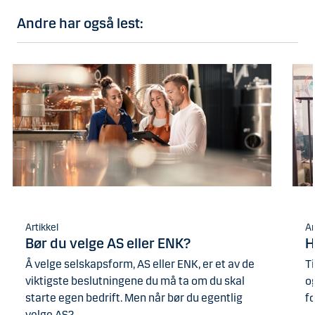
Andre har også lest:
Artikkel
Ar
Bør du velge AS eller ENK?
H
Å velge selskapsform, AS eller ENK, er et av de
Ti
viktigste beslutningene du må ta om du skal
og
starte egen bedrift. Men når bør du egentlig
f
velge AS?