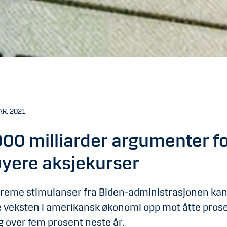
AR. 2021
00 milliarder argumenter f
yere aksjekurser
treme stimulanser fra Biden-administrasjonen ka
e veksten i amerikansk økonomi opp mot åtte prose
g over fem prosent neste år.