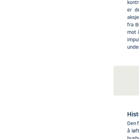
kontr
er d
aksje
fra B
mot å
impu
under
Hist
Den f
å løf
hush