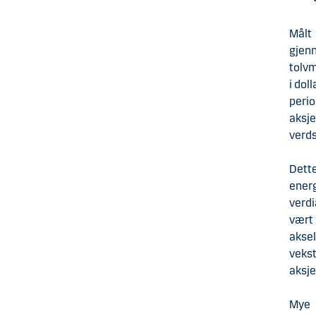
Målt 
gjen
tolvm
i dol
peri
aksj
verds
Dette
ener
verdi
vært
akse
veks
aksj
Mye a