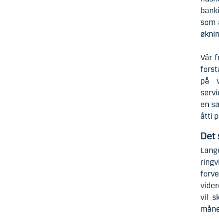
bank
som a
øknin
Vår f
forst
på v
servi
en sæ
åtti 
Det 
Lang
ring
forve
vider
vil 
måne