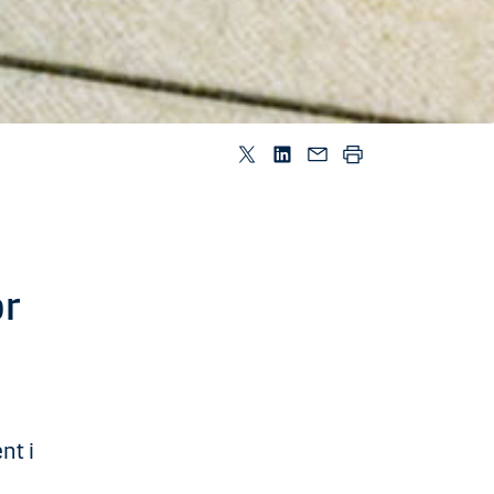
or
n
nt i