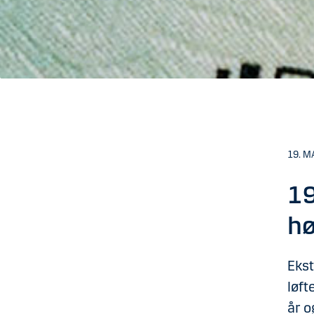
19. M
19
hø
Eks
løft
år o