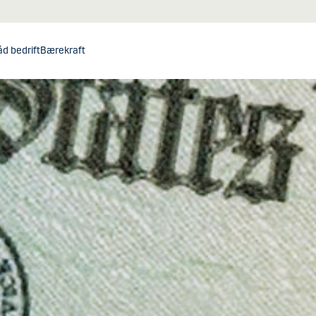
åd bedrift
Bærekraft