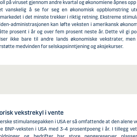
oll på viruset gjennom andre kvartal og økonomiene åpnes opp 
et vanskelig å se for seg en økonomisk oppblomstring ut
markedet i det minste trekker i riktig retning. Ekstreme stimu
iden-administrasjonen kan løfte veksten i amerikansk økono
tte prosent i år og over fem prosent neste år. Dette vil gi po
lser ikke bare til andre lands økonomiske vekstrater, men
støtte medvinden for selskapsinntjening og aksjekurser.
orisk vekstrekyl i vente
erske stimulansepakken i USA er så omfattende at den alene 
te BNP-veksten i USA med 3-4 prosentpoeng i år. I tillegg vet
oldninger og bedrifter har store pengereserver plasse