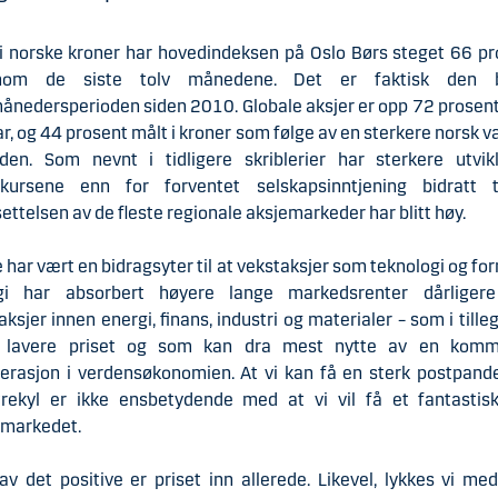
i norske kroner har hovedindeksen på Oslo Børs steget 66 p
nom de siste tolv månedene. Det er faktisk den 
ånedersperioden siden 2010. Globale aksjer er opp 72 prosen
lar, og 44 prosent målt i kroner som følge av en sterkere norsk va
oden. Som nevnt i tidligere skriblerier har sterkere utvikl
ekursene enn for forventet selskapsinntjening bidratt t
ettelsen av de fleste regionale aksjemarkeder har blitt høy.
 har vært en bidragsyter til at vekstaksjer som teknologi og fo
gi har absorbert høyere lange markedsrenter dårliger
aksjer innen energi, finans, industri og materialer – som i tille
 lavere priset og som kan dra mest nytte av en kom
lerasjon i verdensøkonomien. At vi kan få en sterk postpand
trekyl er ikke ensbetydende med at vi vil få et fantastisk
emarkedet.
v det positive er priset inn allerede. Likevel, lykkes vi me