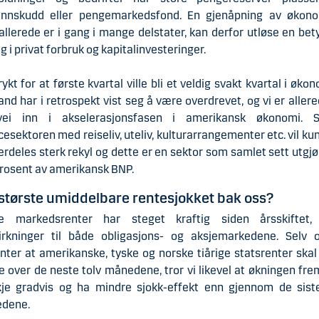
innskudd eller pengemarkedsfond. En gjenåpning av økono
llerede er i gang i mange delstater, kan derfor utløse en bet
g i privat forbruk og kapitalinvesteringer.
rykt for at første kvartal ville bli et veldig svakt kvartal i øko
and har i retrospekt vist seg å være overdrevet, og vi er aller
ei inn i akselerasjonsfasen i amerikansk økonomi. S
cesektoren med reiseliv, uteliv, kulturarrangementer etc. vil ku
rdeles sterk rekyl og dette er en sektor som samlet sett utgj
prosent av amerikansk BNP.
største umiddelbare rentesjokket bak oss?
e markedsrenter har steget kraftig siden årsskiftet
virkninger til både obligasjons- og aksjemarkedene. Selv 
nter at amerikanske, tyske og norske tiårige statsrenter skal
e over de neste tolv månedene, tror vi likevel at økningen fr
skje gradvis og ha mindre sjokk-effekt enn gjennom de sist
dene.