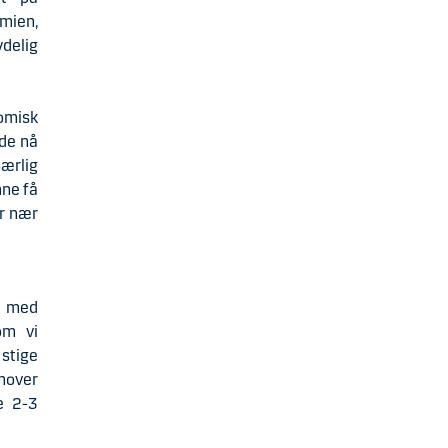
mien,
ydelig
nomisk
ede nå
ærlig
nne få
ør nær
, med
om vi
 stige
emover
e 2-3