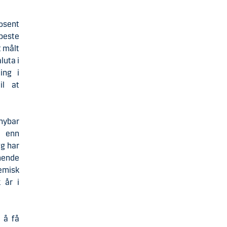
rosent
beste
t målt
luta i
ing i
il at
rnybar
e enn
gg har
mende
emisk
 år i
d å få