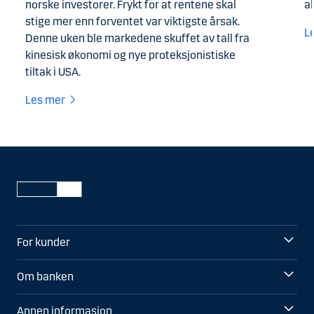
norske investorer. Frykt for at rentene skal
ak
stige mer enn forventet var viktigste årsak.
L
Denne uken ble markedene skuffet av tall fra
kinesisk økonomi og nye proteksjonistiske
tiltak i USA.
Les mer
For kunder
Om banken
Annen informasjon