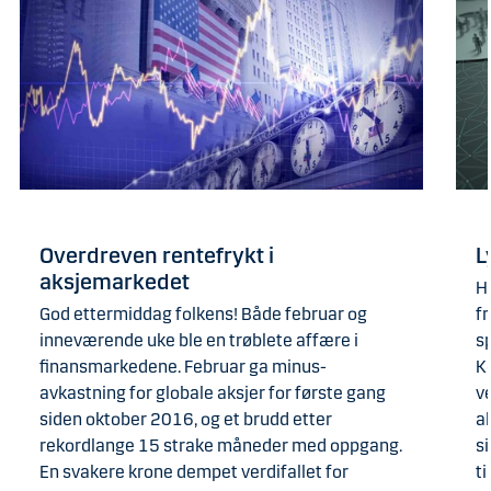
Overdreven rentefrykt i
L
aksjemarkedet
H
God ettermiddag folkens! Både februar og
f
inneværende uke ble en trøblete affære i
s
finansmarkedene. Februar ga minus-
K
avkastning for globale aksjer for første gang
v
siden oktober 2016, og et brudd etter
a
rekordlange 15 strake måneder med oppgang.
si
En svakere krone dempet verdifallet for
ti