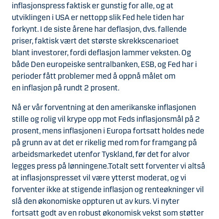
inflasjonspress faktisk er gunstig for alle, og at
utviklingen i USA er nettopp slik Fed hele tiden har
forkynt. I de siste årene har deflasjon, dvs. fallende
priser, faktisk vært det største skrekkscenarioet
blant investorer, fordi deflasjon lammer veksten. Og
både Den europeiske sentralbanken, ESB, og Fed har i
perioder fått problemer med å oppnå målet om
en inflasjon på rundt 2 prosent.
Nå er vår forventning at den amerikanske inflasjonen
stille og rolig vil krype opp mot Feds inflasjonsmål på 2
prosent, mens inflasjonen i Europa fortsatt holdes nede
på grunn av at det er rikelig med rom for framgang på
arbeidsmarkedet utenfor Tyskland, før det for alvor
legges press på lønningene.Totalt sett forventer vi altså
at inflasjonspresset vil være ytterst moderat, og vi
forventer ikke at stigende inflasjon og renteøkninger vil
slå den økonomiske oppturen ut av kurs. Vi nyter
fortsatt godt av en robust økonomisk vekst som støtter