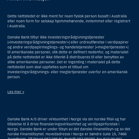
Dette nettstedet er ikke ment for noen fysisk person bosatt i Australia
eller noen form for selskap hjemmehørende, innlemmet eller registrert
i Australia.
Danske Bank tilbyr ikke investeringsrådgivningstjenester
(«investeringsrådgivningstjenester») eller ordreutførelse i verdipapirer
og andre verdipapirmeglings- og handelstjenester («meglertjenester»)
til amerikanske personer, slik dette er definert nedenfor, og materialet
på dette nettstedet er ikke tiltenkt å distribueres til eller benyttes av
slike amerikanske personer. Det er ingenting i materialet på dette
nettstedet som skal oppfattes som et tilbud om
investeringsrådgivnings- eller meglertjenester overfor en amerikansk
person.
Les mer »
Når det gjelder investeringsrådgivningstjenester, er en amerikansk
person en fysisk person som er bosatt i USA; eller et selskap eller et
interessentskap som er registrert eller organisert i USA, men ikke en
Danske Bank A/S driver virksomhet i Norge via sin norske filial og har
filial eller agent av en amerikansk person lokalisert utenfor USA og som
tillatelse til å drive finansieringsvirksomhet og verdipapirforetak i
opererer ut fra gyldige forretningsgrunner og er engasjert og regulert
Norge. Danske Bank er under tilsyn av det danske Finanstilsyn og av det
som et forsikringsselskap eller bank; eller en filial eller agent av et
norske Finanstilsynet. Hovedadresse i Norge er Søndre Gate 15, 7466
utenlandsk foretak lokalisert i USA; eller en trust hvor formues