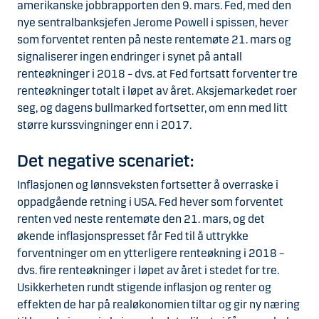
amerikanske jobbrapporten den 9. mars. Fed, med den
nye sentralbanksjefen Jerome Powell i spissen, hever
som forventet renten på neste rentemøte 21. mars og
signaliserer ingen endringer i synet på antall
renteøkninger i 2018 – dvs. at Fed fortsatt forventer tre
renteøkninger totalt i løpet av året. Aksjemarkedet roer
seg, og dagens bullmarked fortsetter, om enn med litt
større kurssvingninger enn i 2017.
Det negative scenariet:
Inflasjonen og lønnsveksten fortsetter å overraske i
oppadgående retning i USA. Fed hever som forventet
renten ved neste rentemøte den 21. mars, og det
økende inflasjonspresset får Fed til å uttrykke
forventninger om en ytterligere renteøkning i 2018 –
dvs. fire renteøkninger i løpet av året i stedet for tre.
Usikkerheten rundt stigende inflasjon og renter og
effekten de har på realøkonomien tiltar og gir ny næring