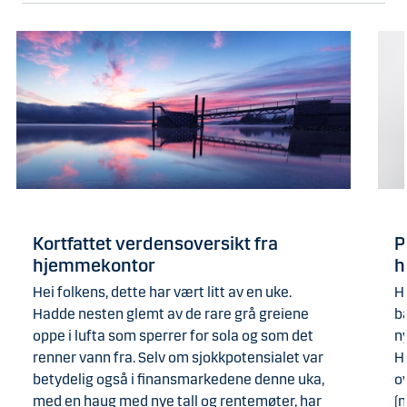
Kortfattet verdensoversikt fra
P
hjemmekontor
h
Hei folkens, dette har vært litt av en uke.
Ha
Hadde nesten glemt av de rare grå greiene
b
oppe i lufta som sperrer for sola og som det
n
renner vann fra. Selv om sjokkpotensialet var
H
betydelig også i finansmarkedene denne uka,
ov
med en haug med nye tall og rentemøter, har
(n