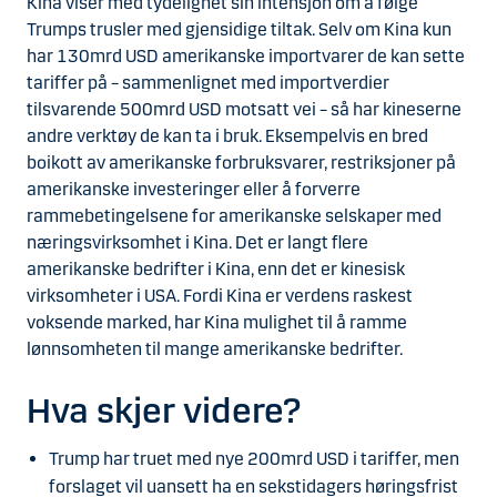
Kina viser med tydelighet sin intensjon om å følge
Trumps trusler med gjensidige tiltak. Selv om Kina kun
har 130mrd USD amerikanske importvarer de kan sette
tariffer på – sammenlignet med importverdier
tilsvarende 500mrd USD motsatt vei – så har kineserne
andre verktøy de kan ta i bruk. Eksempelvis en bred
boikott av amerikanske forbruksvarer, restriksjoner på
amerikanske investeringer eller å forverre
rammebetingelsene for amerikanske selskaper med
næringsvirksomhet i Kina. Det er langt flere
amerikanske bedrifter i Kina, enn det er kinesisk
virksomheter i USA. Fordi Kina er verdens raskest
voksende marked, har Kina mulighet til å ramme
lønnsomheten til mange amerikanske bedrifter.
Hva skjer videre?
Trump har truet med nye 200mrd USD i tariffer, men
forslaget vil uansett ha en sekstidagers høringsfrist