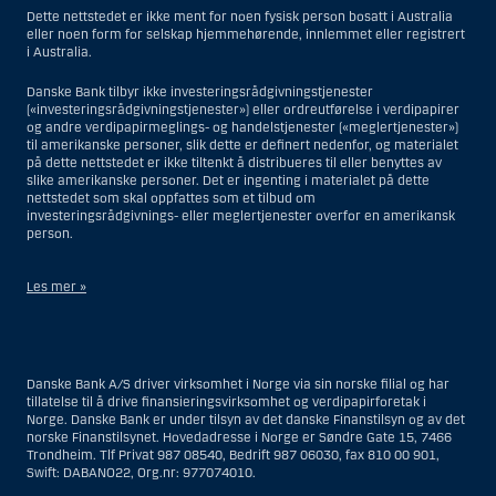
Dette nettstedet er ikke ment for noen fysisk person bosatt i Australia
eller noen form for selskap hjemmehørende, innlemmet eller registrert
i Australia.
Danske Bank tilbyr ikke investeringsrådgivningstjenester
(«investeringsrådgivningstjenester») eller ordreutførelse i verdipapirer
og andre verdipapirmeglings- og handelstjenester («meglertjenester»)
til amerikanske personer, slik dette er definert nedenfor, og materialet
på dette nettstedet er ikke tiltenkt å distribueres til eller benyttes av
slike amerikanske personer. Det er ingenting i materialet på dette
nettstedet som skal oppfattes som et tilbud om
investeringsrådgivnings- eller meglertjenester overfor en amerikansk
person.
Les mer »
Når det gjelder investeringsrådgivningstjenester, er en amerikansk
person en fysisk person som er bosatt i USA; eller et selskap eller et
interessentskap som er registrert eller organisert i USA, men ikke en
Danske Bank A/S driver virksomhet i Norge via sin norske filial og har
filial eller agent av en amerikansk person lokalisert utenfor USA og som
tillatelse til å drive finansieringsvirksomhet og verdipapirforetak i
opererer ut fra gyldige forretningsgrunner og er engasjert og regulert
Norge. Danske Bank er under tilsyn av det danske Finanstilsyn og av det
som et forsikringsselskap eller bank; eller en filial eller agent av et
norske Finanstilsynet. Hovedadresse i Norge er Søndre Gate 15, 7466
utenlandsk foretak lokalisert i USA; eller en trust hvor formues
Trondheim. Tlf Privat 987 08540, Bedrift 987 06030, fax 810 00 901,
forvalteren er en amerikansk person, med mindre en ikke-amerikansk
Swift: DABANO22, Org.nr: 977074010.
person har eller deler investeringsbeslutningsmyndighet; eller et bo
som en amerikansk person er bestyrer eller forvalter av, med mindre