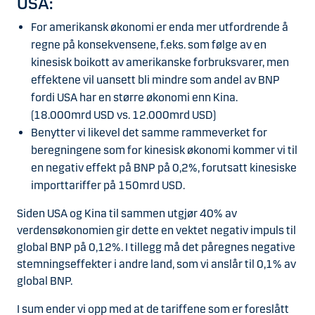
USA:
For amerikansk økonomi er enda mer utfordrende å
regne på konsekvensene, f.eks. som følge av en
kinesisk boikott av amerikanske forbruksvarer, men
effektene vil uansett bli mindre som andel av BNP
fordi USA har en større økonomi enn Kina.
(18.000mrd USD vs. 12.000mrd USD)
Benytter vi likevel det samme rammeverket for
beregningene som for kinesisk økonomi kommer vi til
en negativ effekt på BNP på 0,2%, forutsatt kinesiske
importtariffer på 150mrd USD.
Siden USA og Kina til sammen utgjør 40% av
verdensøkonomien gir dette en vektet negativ impuls til
global BNP på 0,12%. I tillegg må det påregnes negative
stemningseffekter i andre land, som vi anslår til 0,1% av
global BNP.
I sum ender vi opp med at de tariffene som er foreslått