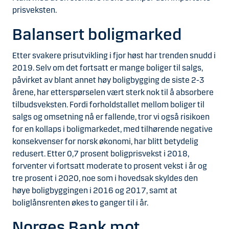
prisveksten.
Balansert boligmarked
Etter svakere prisutvikling i fjor høst har trenden snudd i
2019. Selv om det fortsatt er mange boliger til salgs,
påvirket av blant annet høy boligbygging de siste 2-3
årene, har etterspørselen vært sterk nok til å absorbere
tilbudsveksten. Fordi forholdstallet mellom boliger til
salgs og omsetning nå er fallende, tror vi også risikoen
for en kollaps i boligmarkedet, med tilhørende negative
konsekvenser for norsk økonomi, har blitt betydelig
redusert. Etter 0,7 prosent boligprisvekst i 2018,
forventer vi fortsatt moderate to prosent vekst i år og
tre prosent i 2020, noe som i hovedsak skyldes den
høye boligbyggingen i 2016 og 2017, samt at
boliglånsrenten økes to ganger til i år.
Norges Bank mot