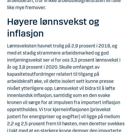
arbeidskraft, tror vi ikke arbeidsledighetsraten vil falle
like mye fremover.
Høyere lønnsvekst og
inflasjon
Lønnsveksten havnet trolig på 2,9 prosent i 2018, og
med et stadig strammere arbeidsmarked og god
inntjeningsvekst ser vi for oss 3,3 prosent lønnsvekst i
år og 3,8 prosent i 2020. Skulle omfanget av
kapasitetsutfordringer relatert til tilgang på
arbeidskraft øke, vil dette isolert sett kunne presse
nivået ytterligere opp. Lønnsvekst vil bidra til å løfte
innenlandsk inflasjon, samtidig som en den svake
kronen vil sørge for at impulsen fra importert inflasjon
opprettholdes. Vi tror kjerneinflasjonen (prisvekst
justert for energipriser og avgifter) vil ligge på mellom
2,2 og 2,5 prosent frem til høsten, men deretter svekkes
i takt med at en sterkere krone demper den importerte