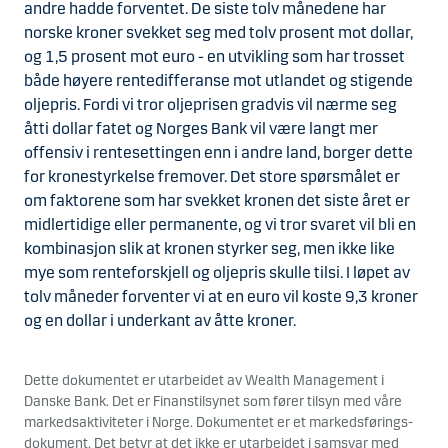
andre hadde forventet. De siste tolv månedene har
norske kroner svekket seg med tolv prosent mot dollar,
og 1,5 prosent mot euro - en utvikling som har trosset
både høyere rentedifferanse mot utlandet og stigende
oljepris. Fordi vi tror oljeprisen gradvis vil nærme seg
åtti dollar fatet og Norges Bank vil være langt mer
offensiv i rentesettingen enn i andre land, borger dette
for kronestyrkelse fremover. Det store spørsmålet er
om faktorene som har svekket kronen det siste året er
midlertidige eller permanente, og vi tror svaret vil bli en
kombinasjon slik at kronen styrker seg, men ikke like
mye som renteforskjell og oljepris skulle tilsi. I løpet av
tolv måneder forventer vi at en euro vil koste 9,3 kroner
og en dollar i underkant av åtte kroner.
Dette dokumentet er utarbeidet av Wealth Management i
Danske Bank. Det er Finanstilsynet som fører tilsyn med våre
markedsaktiviteter i Norge. Dokumentet er et markedsførings-
dokument. Det betyr at det ikke er utarbeidet i samsvar med