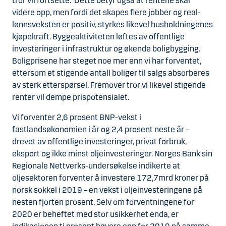
tror vil fortsette. Dette betyr også at rentene skal
videre opp, men fordi det skapes flere jobber og real-
lønnsveksten er positiv, styrkes likevel husholdningenes
kjøpekraft. Byggeaktiviteten løftes av offentlige
investeringer i infrastruktur og økende boligbygging.
Boligprisene har steget noe mer enn vi har forventet,
ettersom et stigende antall boliger til salgs absorberes
av sterk etterspørsel. Fremover tror vi likevel stigende
renter vil dempe prispotensialet.
Vi forventer 2,6 prosent BNP-vekst i
fastlandsøkonomien i år og 2,4 prosent neste år –
drevet av offentlige investeringer, privat forbruk,
eksport og ikke minst oljeinvesteringer. Norges Bank sin
Regionale Nettverks-undersøkelse indikerte at
oljesektoren forventer å investere 172,7mrd kroner på
norsk sokkel i 2019 – en vekst i oljeinvesteringene på
nesten fjorten prosent. Selv om forventningene for
2020 er beheftet med stor usikkerhet enda, er