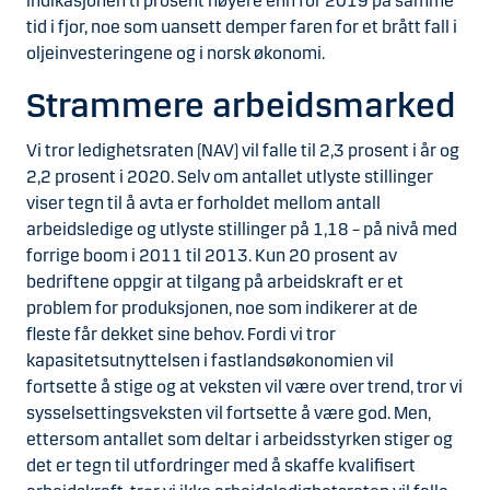
indikasjonen ti prosent høyere enn for 2019 på samme
tid i fjor, noe som uansett demper faren for et brått fall i
oljeinvesteringene og i norsk økonomi.
Strammere arbeidsmarked
Vi tror ledighetsraten (NAV) vil falle til 2,3 prosent i år og
2,2 prosent i 2020. Selv om antallet utlyste stillinger
viser tegn til å avta er forholdet mellom antall
arbeidsledige og utlyste stillinger på 1,18 – på nivå med
forrige boom i 2011 til 2013. Kun 20 prosent av
bedriftene oppgir at tilgang på arbeidskraft er et
problem for produksjonen, noe som indikerer at de
fleste får dekket sine behov. Fordi vi tror
kapasitetsutnyttelsen i fastlandsøkonomien vil
fortsette å stige og at veksten vil være over trend, tror vi
sysselsettingsveksten vil fortsette å være god. Men,
ettersom antallet som deltar i arbeidsstyrken stiger og
det er tegn til utfordringer med å skaffe kvalifisert