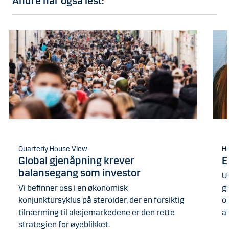
Andre har også lest:
Quarterly House View
H
Global gjenåpning krever
E
balansegang som investor
U
Vi befinner oss i en økonomisk
g
konjunktursyklus på steroider, der en forsiktig
og
tilnærming til aksjemarkedene er den rette
a
strategien for øyeblikket.