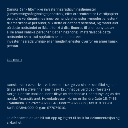
Danske Bank tilbyr ikke investeringsrådgivningstjenester
(«investeringsrådgivningstjenester») eller ordreutførelse i verdipapirer
og andre verdipapirmeglings- og handelstjenester («meglertjenester»)
til amerikanske personer, slik dette er definert nedenfor, og materialet
på dette nettstedet er ikke tiltenkt å distribueres til eller benyttes av
slike amerikanske personer. Det er ingenting i materialet på dette
nettstedet som skal oppfattes som et tilbud om
investeringsrådgivnings- eller meglertjenester overfor en amerikansk
person.
Les mer »
Når det gjelder investeringsrådgivningstjenester, er en amerikansk
person en fysisk person som er bosatt i USA; eller et selskap eller et
interessentskap som er registrert eller organisert i USA, men ikke en
Danske Bank A/S driver virksomhet i Norge via sin norske filial og har
filial eller agent av en amerikansk person lokalisert utenfor USA og som
tillatelse til å drive finansieringsvirksomhet og verdipapirforetak i
opererer ut fra gyldige forretningsgrunner og er engasjert og regulert
Norge. Danske Bank er under tilsyn av det danske Finanstilsyn og av det
som et forsikringsselskap eller bank; eller en filial eller agent av et
norske Finanstilsynet. Hovedadresse i Norge er Søndre Gate 15, 7466
utenlandsk foretak lokalisert i USA; eller en trust hvor formues
Trondheim. Tlf Privat 987 08540, Bedrift 987 06030, fax 810 00 901,
forvalteren er en amerikansk person, med mindre en ikke-amerikansk
Swift: DABANO22, Org.nr: 977074010.
person har eller deler investeringsbeslutningsmyndighet; eller et bo
som en amerikansk person er bestyrer eller forvalter av, med mindre
boet er regulert av utenlandsk lov og hvor en ikke-amerikansk person
Telefonsamtaler kan bli tatt opp og lagret til bruk for dokumentasjon og
har eller deler investeringsbeslutningsmyndighet; eller en ikke-
sikkerhet
diskresjonær konto hvor kunden har investeringsbeslutningsmyndighet