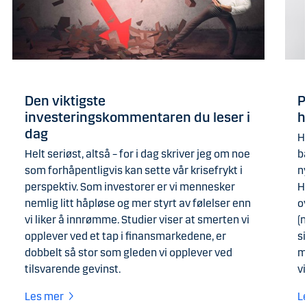
Den viktigste
P
investeringskommentaren du leser i
h
dag
Ha
Helt seriøst, altså – for i dag skriver jeg om noe
b
som forhåpentligvis kan sette vår krisefrykt i
n
perspektiv. Som investorer er vi mennesker
H
nemlig litt håpløse og mer styrt av følelser enn
ov
vi liker å innrømme. Studier viser at smerten vi
(n
opplever ved et tap i finansmarkedene, er
s
dobbelt så stor som gleden vi opplever ved
m
tilsvarende gevinst.
v
Les mer
L