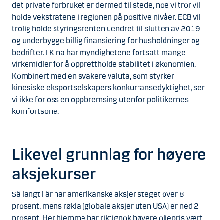
det private forbruket er dermed til stede, noe vi tror vil
holde vekstratene i regionen på positive nivåer. ECB vil
trolig holde styringsrenten uendret til slutten av 2019
og underbygge billig finansiering for husholdninger og
bedrifter. I Kina har myndighetene fortsatt mange
virkemidler for å opprettholde stabilitet i økonomien.
Kombinert med en svakere valuta, som styrker
kinesiske eksportselskapers konkurransedyktighet, ser
vi ikke for oss en oppbremsing utenfor politikernes
komfortsone.
Likevel grunnlag for høyere
aksjekurser
Så langt i år har amerikanske aksjer steget over 8
prosent, mens røkla (globale aksjer uten USA) er ned 2
prosent. Her hjemme har riktignok høyere oljepris vært