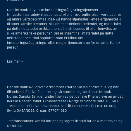
Danske Bank tilbyr ikke investeringsrådgivningstjenester
(«investeringsrådgivningstjenester») eller ordreutførelse i verdipapirer
og andre verdipapirmeglings- og handelstjenester («meglertjenester»)
til amerikanske personer, slik dette er definert nedenfor, og materialet
på dette nettstedet er ikke tiltenkt å distribueres til eller benyttes av
slike amerikanske personer. Det er ingenting i materialet på dette
nettstedet som skal oppfattes som et tilbud om
investeringsrådgivnings- eller meglertjenester overfor en amerikansk
person.
Les mer »
Når det gjelder investeringsrådgivningstjenester, er en amerikansk
person en fysisk person som er bosatt i USA; eller et selskap eller et
interessentskap som er registrert eller organisert i USA, men ikke en
Danske Bank A/S driver virksomhet i Norge via sin norske filial og har
filial eller agent av en amerikansk person lokalisert utenfor USA og som
tillatelse til å drive finansieringsvirksomhet og verdipapirforetak i
opererer ut fra gyldige forretningsgrunner og er engasjert og regulert
Norge. Danske Bank er under tilsyn av det danske Finanstilsyn og av det
som et forsikringsselskap eller bank; eller en filial eller agent av et
norske Finanstilsynet. Hovedadresse i Norge er Søndre Gate 15, 7466
utenlandsk foretak lokalisert i USA; eller en trust hvor formues
Trondheim. Tlf Privat 987 08540, Bedrift 987 06030, fax 810 00 901,
forvalteren er en amerikansk person, med mindre en ikke-amerikansk
Swift: DABANO22, Org.nr: 977074010.
person har eller deler investeringsbeslutningsmyndighet; eller et bo
som en amerikansk person er bestyrer eller forvalter av, med mindre
boet er regulert av utenlandsk lov og hvor en ikke-amerikansk person
Telefonsamtaler kan bli tatt opp og lagret til bruk for dokumentasjon og
har eller deler investeringsbeslutningsmyndighet; eller en ikke-
sikkerhet
diskresjonær konto hvor kunden har investeringsbeslutningsmyndighet