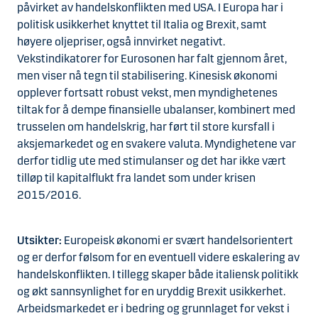
påvirket av handelskonflikten med USA. I Europa har i
politisk usikkerhet knyttet til Italia og Brexit, samt
høyere oljepriser, også innvirket negativt.
Vekstindikatorer for Eurosonen har falt gjennom året,
men viser nå tegn til stabilisering. Kinesisk økonomi
opplever fortsatt robust vekst, men myndighetenes
tiltak for å dempe finansielle ubalanser, kombinert med
trusselen om handelskrig, har ført til store kursfall i
aksjemarkedet og en svakere valuta. Myndighetene var
derfor tidlig ute med stimulanser og det har ikke vært
tilløp til kapitalflukt fra landet som under krisen
2015/2016.
Utsikter:
Europeisk økonomi er svært handelsorientert
og er derfor følsom for en eventuell videre eskalering av
handelskonflikten. I tillegg skaper både italiensk politikk
og økt sannsynlighet for en uryddig Brexit usikkerhet.
Arbeidsmarkedet er i bedring og grunnlaget for vekst i