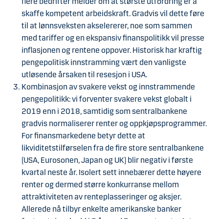
flere bedrifter melder om at største utfordring er å
skaffe kompetent arbeidskraft. Gradvis vil dette føre
til at lønnsveksten akselererer, noe som sammen
med tariffer og en ekspansiv finanspolitikk vil presse
inflasjonen og rentene oppover. Historisk har kraftig
pengepolitisk innstramming vært den vanligste
utløsende årsaken til resesjon i USA.
Kombinasjon av svakere vekst og innstrammende
pengepolitikk: vi forventer svakere vekst globalt i
2019 enn i 2018, samtidig som sentralbankene
gradvis normaliserer renter og oppkjøpsprogrammer.
For finansmarkedene betyr dette at
likviditetstilførselen fra de fire store sentralbankene
(USA, Eurosonen, Japan og UK) blir negativ i første
kvartal neste år. Isolert sett innebærer dette høyere
renter og dermed større konkurranse mellom
attraktiviteten av renteplasseringer og aksjer.
Allerede nå tilbyr enkelte amerikanske banker