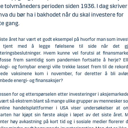
e tolvmåneders perioden siden 1936. I dag skriver
va du bør ha i bakhodet når du skal investere for
te gang.
iste året har vært et godt eksempel på hvorfor man som inves
 tjent med å legge følelsene til side når det gj
steringsbeslutninger. Hvem kunne vel forutsi at finansmark
e fosse frem samtidig som pandemien fortsatte å herje? Ell
logi- og fornybar energi ville trekke lasset frem til de rekor
klede vaksinene kom i november, for deretter å bli avlø
bede energi- og finansaksjer?
essen for og etterspørselen etter investeringer i aksjemarked
 vært så ekstrem blant så mange ulike grupper av mennesker s
nline handelsplattformer i USA viser undersøkelser at o
arten har kjøpt sin første aksje i løpet av det siste året.
nter høy avkastning på kort tid og i sosiale medier florerer 