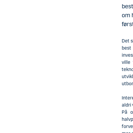
best
om h
førs
Det s
best
inve
vill
tekno
utvi
utbom
Inter
aldri
På o
halvp
forve