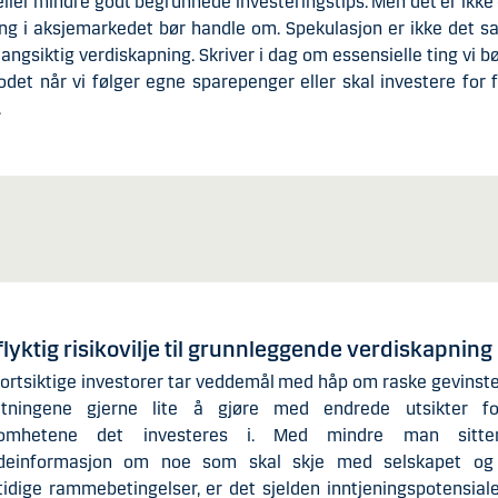
ller mindre godt begrunnede investeringstips. Men det er ikke
ing i aksjemarkedet bør handle om. Spekulasjon er ikke det 
angsiktig verdiskapning. Skriver i dag om essensielle ting vi bø
det når vi følger egne sparepenger eller skal investere for 
.
flyktig risikovilje til grunnleggende verdiskapning
ortsiktige investorer tar veddemål med håp om raske gevinste
utningene gjerne lite å gjøre med endrede utsikter f
somhetene det investeres i. Med mindre man sitt
ideinformasjon om noe som skal skje med selskapet og
idige rammebetingelser, er det sjelden inntjeningspotensiale