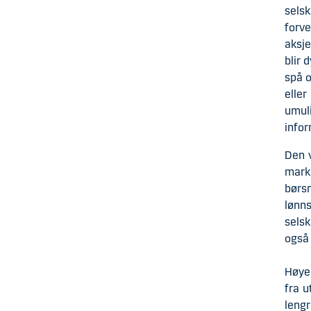
sels
forve
aksje
blir 
spå o
eller
umul
infor
Den v
mark
børs
lønn
selsk
også 
Høyer
fra u
leng