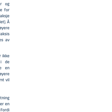
er og
re for
 aksje
et). Å
høyere
raksis
es av
r ikke
 i de
pe en
øyere
mt vil
stning
ver en
Fordi