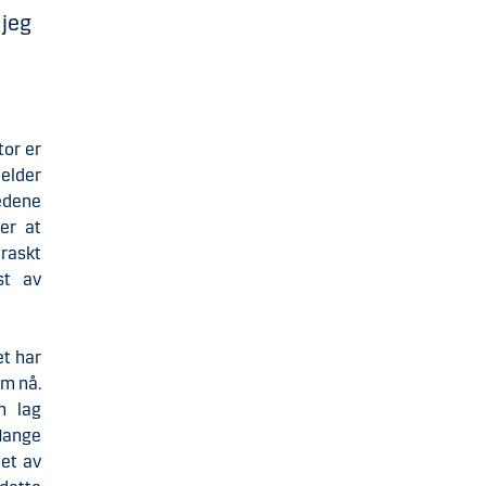
 jeg
tor er
elder
edene
er at
draskt
st av
et har
om nå.
m lag
 Mange
det av