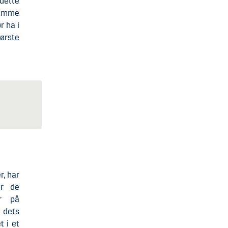
 dette
samme
r ha i
første
r, har
or de
er på
 dets
t i et