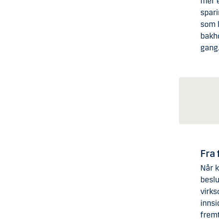
mer e
spar
som l
bakho
gang
Fra 
Når k
besl
virk
inns
fremt