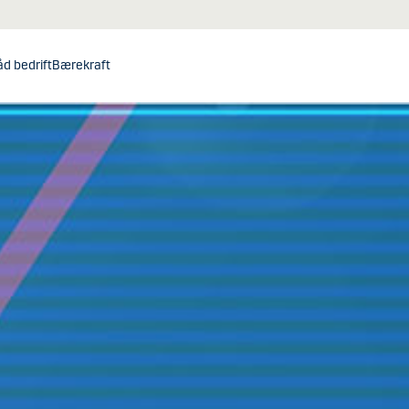
åd bedrift
Bærekraft