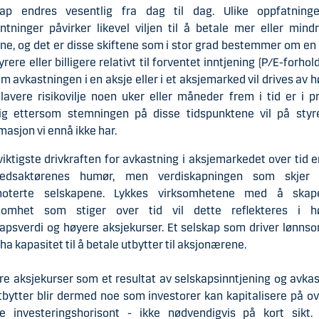
kap endres vesentlig fra dag til dag. Ulike oppfatning
ntninger påvirker likevel viljen til å betale mer eller mind
ne, og det er disse skiftene som i stor grad bestemmer om en
dyrere eller billigere relativt til forventet inntjening (P/E-forhold
m avkastningen i en aksje eller i et aksjemarked vil drives av 
 lavere risikovilje noen uker eller måneder frem i tid er i p
ig ettersom stemningen på disse tidspunktene vil på styr
masjon vi ennå ikke har.
iktigste drivkraften for avkastning i aksjemarkedet over tid e
edsaktørenes humør, men verdiskapningen som skjer
noterte selskapene. Lykkes virksomhetene med å ska
somhet som stiger over tid vil dette reflekteres i h
apsverdi og høyere aksjekurser. Et selskap som driver lønnso
ha kapasitet til å betale utbytter til aksjonærene.
e aksjekurser som et resultat av selskapsinntjening og avka
tbytter blir dermed noe som investorer kan kapitalisere på o
re investeringshorisont - ikke nødvendigvis på kort sikt. 