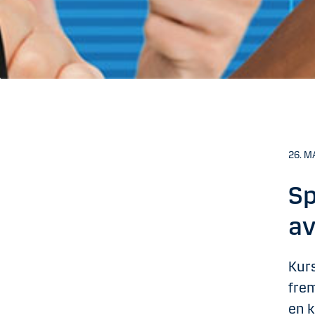
26. M
Sp
av
Kurs
frem
en k