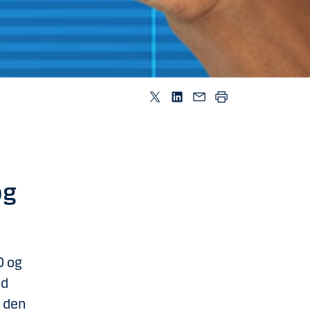
og
0 og
ed
- den