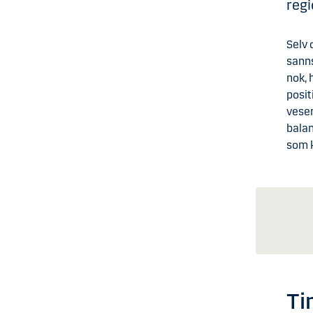
regi
Selv 
sanns
nok, 
posit
vesen
balan
som 
Ti