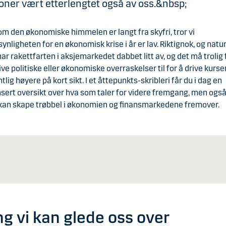
oner vært etterlengtet også av oss.&nbsp;
om den økonomiske himmelen er langt fra skyfri, tror vi
ynligheten for en økonomisk krise i år er lav. Riktignok, og natur
har rakettfarten i aksjemarkedet dabbet litt av, og det må trolig 
ive politiske eller økonomiske overraskelser til for å drive kurs
tlig høyere på kort sikt. I et åttepunkts-skribleri får du i dag en
sert oversikt over hva som taler for videre fremgang, men ogs
kan skape trøbbel i økonomien og finansmarkedene fremover.
ng vi kan glede oss over