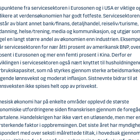
spunktene fra servicesektoren i Eurosonen og i USA er viktige o
dikere at verdensøkonomien har godt fotfeste. Servicesektoren
står av blant annet bank/finans, detaljhandel, reiseliv/turisme,
danning, helse/trening, media og kommunikasjon, og utgjør so
gel en langt større andel av økonomien enn industrien. Eksempe
år servicesektoren for nær åtti prosent av amerikansk BNP, over
osent i Eurosonen og mer enn femti prosent i Kina. Derfor er
viklingen i servicesektoren også nært knyttet til husholdningen
rbrukskapasitet, som nå styrkes gjennom sterke arbeidsmarked
igende lønnsvekst og moderat inflasjon. Sistnevnte bidrar til at
nnsveksten ikke spises helt opp av prisvekst.
nesisk økonomi har på enkelte områder opplevd de største
onomiske utfordringene siden finanskrisen gjennom de foreg
artalene. Handelskrigen har ikke vært en utløsende, men mer e
rsterkende faktor i oppbremsingen. Det siste året har myndigh
spondert med over seksti målrettede tiltak, i hovedsak gjenno