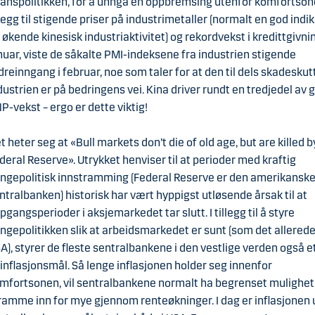
nanspolitikken, for å unngå en oppbremsing utenfor komfortsone
llegg til stigende priser på industrimetaller (normalt en god indi
 økende kinesisk industriaktivitet) og rekordvekst i kredittgivni
nuar, viste de såkalte PMI-indeksene fra industrien stigende
dreinngang i februar, noe som taler for at den til dels skadeskut
dustrien er på bedringens vei. Kina driver rundt en tredjedel av 
P-vekst – ergo er dette viktig!
t heter seg at «Bull markets don’t die of old age, but are killed b
deral Reserve». Utrykket henviser til at perioder med kraftig
ngepolitisk innstramming (Federal Reserve er den amerikansk
ntralbanken) historisk har vært hyppigst utløsende årsak til at
pgangsperioder i aksjemarkedet tar slutt. I tillegg til å styre
ngepolitikken slik at arbeidsmarkedet er sunt (som det allerede 
A), styrer de fleste sentralbankene i den vestlige verden også e
 inflasjonsmål. Så lenge inflasjonen holder seg innenfor
mfortsonen, vil sentralbankene normalt ha begrenset mulighet t
ramme inn for mye gjennom renteøkninger. I dag er inflasjonen