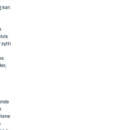
g kan
m
lvis
 sytti
es
er,
ående
n
etene
m