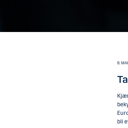
8. MA
Ta
Kjær
beky
Euro
bli 