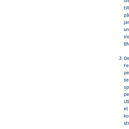
fi
ti
på
ja
or
in
BN
De
Fe
pe
se
op
pe
US
et
ko
st