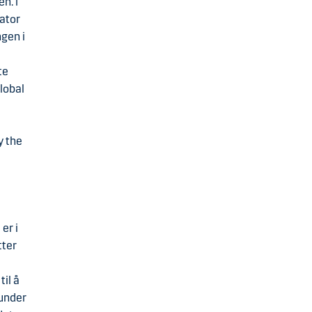
n. I
kator
ngen i
te
global
y the
e
er i
tter
il å
 under