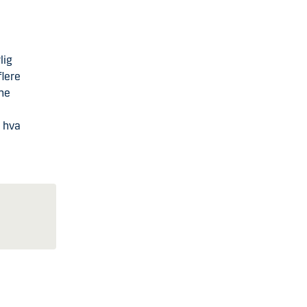
lig
flere
ene
å hva