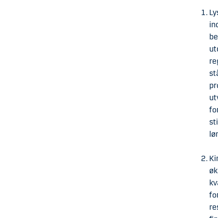
Ly
in
be
ut
re
st
pr
ut
fo
st
lø
Ki
øk
kv
fo
re