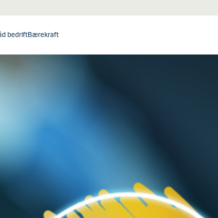
åd bedrift
Bærekraft