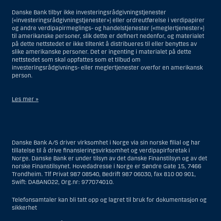
Danske Bank tilbyr ikke investeringsrådgivningstjenester
(«investeringsrådgivningstjenester») eller ordreutførelse i verdipapirer
og andre verdipapirmeglings- og handelstjenester («meglertjenester»)
til amerikanske personer, slik dette er definert nedenfor, og materialet
på dette nettstedet er ikke tiltenkt å distribueres til eller benyttes av
slike amerikanske personer. Det er ingenting i materialet på dette
nettstedet som skal oppfattes som et tilbud om
investeringsrådgivnings- eller meglertjenester overfor en amerikansk
person.
Les mer »
Når det gjelder investeringsrådgivningstjenester, er en amerikansk
person en fysisk person som er bosatt i USA; eller et selskap eller et
interessentskap som er registrert eller organisert i USA, men ikke en
Danske Bank A/S driver virksomhet i Norge via sin norske filial og har
filial eller agent av en amerikansk person lokalisert utenfor USA og som
tillatelse til å drive finansieringsvirksomhet og verdipapirforetak i
opererer ut fra gyldige forretningsgrunner og er engasjert og regulert
Norge. Danske Bank er under tilsyn av det danske Finanstilsyn og av det
som et forsikringsselskap eller bank; eller en filial eller agent av et
norske Finanstilsynet. Hovedadresse i Norge er Søndre Gate 15, 7466
utenlandsk foretak lokalisert i USA; eller en trust hvor formues
Trondheim. Tlf Privat 987 08540, Bedrift 987 06030, fax 810 00 901,
forvalteren er en amerikansk person, med mindre en ikke-amerikansk
Swift: DABANO22, Org.nr: 977074010.
person har eller deler investeringsbeslutningsmyndighet; eller et bo
som en amerikansk person er bestyrer eller forvalter av, med mindre
boet er regulert av utenlandsk lov og hvor en ikke-amerikansk person
Telefonsamtaler kan bli tatt opp og lagret til bruk for dokumentasjon og
har eller deler investeringsbeslutningsmyndighet; eller en ikke-
sikkerhet
diskresjonær konto hvor kunden har investeringsbeslutningsmyndighet