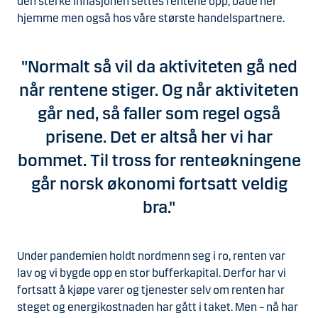
den sterke inflasjonen settes rentene opp, både her
hjemme men også hos våre største handelspartnere.
"Normalt så vil da aktiviteten gå ned
når rentene stiger. Og når aktiviteten
går ned, så faller som regel også
prisene. Det er altså her vi har
bommet. Til tross for renteøkningene
går norsk økonomi fortsatt veldig
bra."
Under pandemien holdt nordmenn seg i ro, renten var
lav og vi bygde opp en stor bufferkapital. Derfor har vi
fortsatt å kjøpe varer og tjenester selv om renten har
steget og energikostnaden har gått i taket. Men – nå har