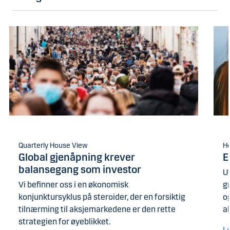
Quarterly House View
H
Global gjenåpning krever
E
balansegang som investor
U
Vi befinner oss i en økonomisk
g
konjunktursyklus på steroider, der en forsiktig
og
tilnærming til aksjemarkedene er den rette
a
strategien for øyeblikket.
L