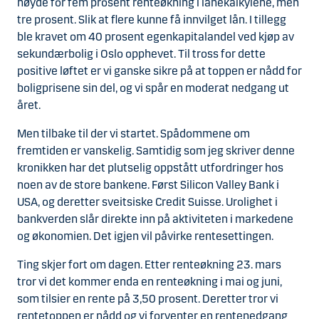
høyde for fem prosent renteøkning i lånekalkylene, men
tre prosent. Slik at flere kunne få innvilget lån. I tillegg
ble kravet om 40 prosent egenkapitalandel ved kjøp av
sekundærbolig i Oslo opphevet. Til tross for dette
positive løftet er vi ganske sikre på at toppen er nådd for
boligprisene sin del, og vi spår en moderat nedgang ut
året.
Men tilbake til der vi startet. Spådommene om
fremtiden er vanskelig. Samtidig som jeg skriver denne
kronikken har det plutselig oppstått utfordringer hos
noen av de store bankene. Først Silicon Valley Bank i
USA, og deretter sveitsiske Credit Suisse. Urolighet i
bankverden slår direkte inn på aktiviteten i markedene
og økonomien. Det igjen vil påvirke rentesettingen.
Ting skjer fort om dagen. Etter renteøkning 23. mars
tror vi det kommer enda en renteøkning i mai og juni,
som tilsier en rente på 3,50 prosent. Deretter tror vi
rentetoppen er nådd og vi forventer en rentenedgang