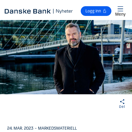
Gå til hovedinnhold
Logg inn
Meny
Del
24. MAR. 2023
–
MARKEDSMATERIELL