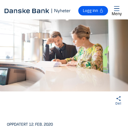
Gå til hovedinnhold
Logg inn
Meny
Del
OPPDATERT 12. FEB. 2020