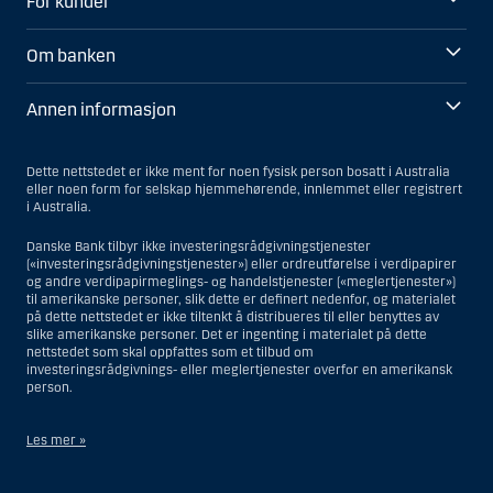
For kunder
Om banken
Annen informasjon
Dette nettstedet er ikke ment for noen fysisk person bosatt i Australia
eller noen form for selskap hjemmehørende, innlemmet eller registrert
i Australia.
Danske Bank tilbyr ikke investeringsrådgivningstjenester
(«investeringsrådgivningstjenester») eller ordreutførelse i verdipapirer
og andre verdipapirmeglings- og handelstjenester («meglertjenester»)
til amerikanske personer, slik dette er definert nedenfor, og materialet
på dette nettstedet er ikke tiltenkt å distribueres til eller benyttes av
slike amerikanske personer. Det er ingenting i materialet på dette
nettstedet som skal oppfattes som et tilbud om
investeringsrådgivnings- eller meglertjenester overfor en amerikansk
person.
Les mer »
Når det gjelder investeringsrådgivningstjenester, er en amerikansk