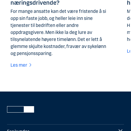
næringsdrivende?
h
For mange ansatte kan det være fristende å si
Ma
opp sin faste jobb, og heller leie inn sine
d
tjenester til bedriften eller andre
H
oppdragsgivere. Men ikke la deg lure av
m
tilsynelatende høyere timelønn. Det er lett å
h
glemme skjulte kostnader, fravær av sykelønn
L
og pensjonssparing.
Les mer