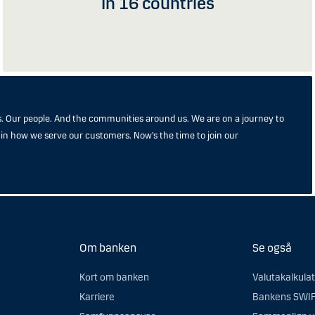
In 16 countries
. Our people. And the communities around us. We are on a journey to
n how we serve our customers. Now’s the time to join our
Om banken
Se også
Kort om banken
Valutakalkula
Karriere
Bankens SWIF