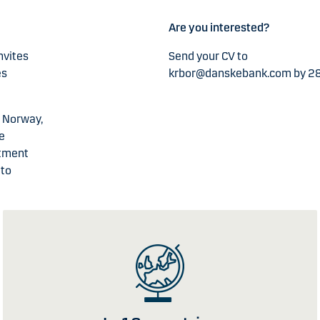
Are you interested?
nvites
Send your CV to
es
krbor@danskebank.com by 28
e Norway,
e
stment
 to