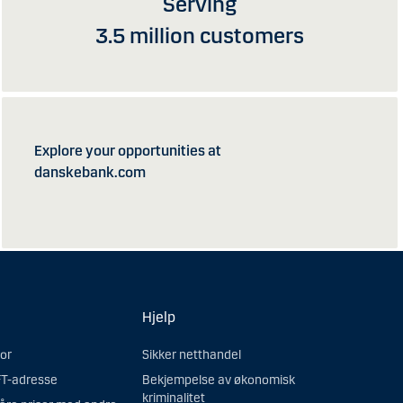
Serving
3.5 million customers
Explore your opportunities at
danskebank.com
Hjelp
tor
Sikker netthandel
T-adresse
Bekjempelse av økonomisk
kriminalitet