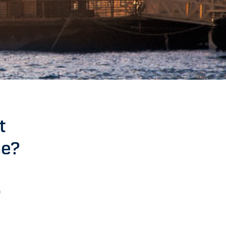
t
ce?
o