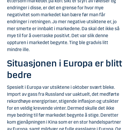
ettersom markedet på kort sikt er styrt av følelser og
endringer i disse, er det en grense for hvor mye
negativitet som markedet kan bære før man får
endringer i retningen. Jo mer negative utsiktene er, jo
mer smerte er innbakt i markedene. Da skal det ikke så
mye til for å overraske positivt. Det var slik denne
oppturen i markedet begynte. Ting ble gradvis litt
mindre ille.
Situasjonen i Europa er blitt
bedre
Spesielt i Europa var utsiktene i oktober svært bleke.
Import av gass fra Russland var uaktuelt, det medførte
rekordhøye energipriser, stigende inflasjon og utsikter
for en veldig krevende vinter. Dermed skulle det ikke
mye bedring til før markedet begynte å stige. Deretter
kom gjenåpningen i Kina som er en stor handelspartner
av Europa, samt mildvær og fulle gasslagre i Europa. Og