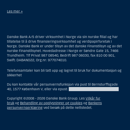
Les mer »
Når det gjelder investeringsrådgivningstjenester, er en amerikansk
person en fysisk person som er bosatt i USA; eller et selskap eller et
interessentskap som er registrert eller organisert i USA, men ikke en
Danske Bank A/S driver virksomhet i Norge via sin norske filial og har
filial eller agent av en amerikansk person lokalisert utenfor USA og som
tillatelse til å drive finansieringsvirksomhet og verdipapirforetak i
opererer ut fra gyldige forretningsgrunner og er engasjert og regulert
Norge. Danske Bank er under tilsyn av det danske Finanstilsyn og av det
som et forsikringsselskap eller bank; eller en filial eller agent av et
norske Finanstilsynet. Hovedadresse i Norge er Søndre Gate 15, 7466
utenlandsk foretak lokalisert i USA; eller en trust hvor formues
Trondheim. Tlf Privat 987 08540, Bedrift 987 06030, fax 810 00 901,
forvalteren er en amerikansk person, med mindre en ikke-amerikansk
Swift: DABANO22, Org.nr: 977074010.
person har eller deler investeringsbeslutningsmyndighet; eller et bo
som en amerikansk person er bestyrer eller forvalter av, med mindre
boet er regulert av utenlandsk lov og hvor en ikke-amerikansk person
Telefonsamtaler kan bli tatt opp og lagret til bruk for dokumentasjon og
har eller deler investeringsbeslutningsmyndighet; eller en ikke-
sikkerhet
diskresjonær konto hvor kunden har investeringsbeslutningsmyndighet
og som innehas til gunst for en amerikansk person; eller en konto hvor
Du kan kontakte vår personvernsfunksjon via post til Bernstorffsgade
megler har investeringsbeslutningsmyndighet og innehas av en
40, 1577 København V, eller via epost:
DPOfunction@danskebank.com
amerikansk megler eller person med betrodd verv, med mindre den
innehas til gunst for en ikke-amerikansk person; eller ethvert foretak
Copyright ©2008 -
2026 Danske Bank Group. Les
Vilkår for
som er organisert eller registrert for å omgå amerikanske
bruk
og
Behandling av opplysninger og cookies
og
Bankens
verdipapirlover. Begrepet «amerikansk person» omfatter ikke personer
personvernserklæring
ved besøk på dette nettstedet.
som ikke var i USA på tidspunktet vedkommende ble
investeringsrådgivningskunde for Danske Bank.
Når det gjelder meglertjenester, er en amerikansk person en kunde