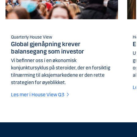
Quarterly House View
H
Global gjenåpning krever
E
balansegang som investor
U
Vi befinner oss i en økonomisk
g
konjunktursyklus på steroider, der en forsiktig
og
tilnærming til aksjemarkedene er den rette
a
strategien for øyeblikket.
L
Les mer i House View Q3