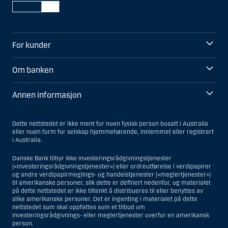
For kunder
Om banken
Annen informasjon
Dette nettstedet er ikke ment for noen fysisk person bosatt i Australia
eller noen form for selskap hjemmehørende, innlemmet eller registrert
i Australia.
Danske Bank tilbyr ikke investeringsrådgivningstjenester
(«investeringsrådgivningstjenester») eller ordreutførelse i verdipapirer
og andre verdipapirmeglings- og handelstjenester («meglertjenester»)
til amerikanske personer, slik dette er definert nedenfor, og materialet
på dette nettstedet er ikke tiltenkt å distribueres til eller benyttes av
slike amerikanske personer. Det er ingenting i materialet på dette
nettstedet som skal oppfattes som et tilbud om
investeringsrådgivnings- eller meglertjenester overfor en amerikansk
person.