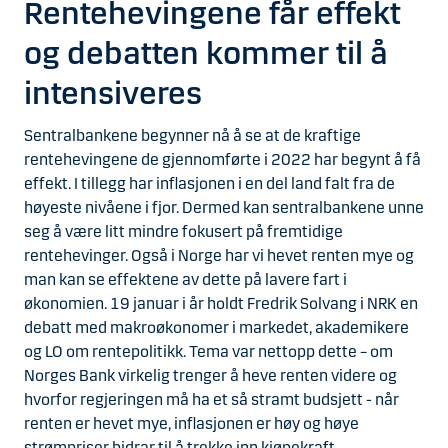
Rentehevingene får effekt
og debatten kommer til å
intensiveres
Sentralbankene begynner nå å se at de kraftige
rentehevingene de gjennomførte i 2022 har begynt å få
effekt. I tillegg har inflasjonen i en del land falt fra de
høyeste nivåene i fjor. Dermed kan sentralbankene unne
seg å være litt mindre fokusert på fremtidige
rentehevinger. Også i Norge har vi hevet renten mye og
man kan se effektene av dette på lavere fart i
økonomien. 19 januar i år holdt Fredrik Solvang i NRK en
debatt med makroøkonomer i markedet, akademikere
og LO om rentepolitikk. Tema var nettopp dette – om
Norges Bank virkelig trenger å heve renten videre og
hvorfor regjeringen må ha et så stramt budsjett - når
renten er hevet mye, inflasjonen er høy og høye
strømpriser bidrar til å trekke inn kjøpekraft.