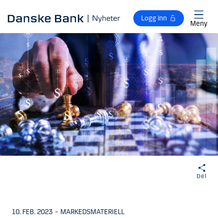
Gå til hovedinnhold
Logg inn
Meny
Del
10. FEB. 2023
–
MARKEDSMATERIELL