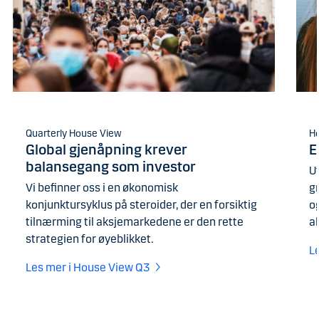
Quarterly House View
H
Global gjenåpning krever
E
balansegang som investor
U
Vi befinner oss i en økonomisk
g
konjunktursyklus på steroider, der en forsiktig
og
tilnærming til aksjemarkedene er den rette
a
strategien for øyeblikket.
L
Les mer i House View Q3