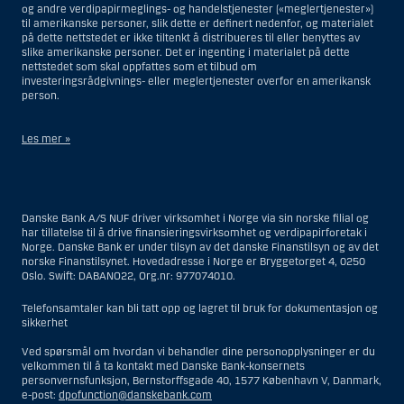
og andre verdipapirmeglings- og handelstjenester («meglertjenester»)
til amerikanske personer, slik dette er definert nedenfor, og materialet
på dette nettstedet er ikke tiltenkt å distribueres til eller benyttes av
slike amerikanske personer. Det er ingenting i materialet på dette
nettstedet som skal oppfattes som et tilbud om
investeringsrådgivnings- eller meglertjenester overfor en amerikansk
person.
Les mer »
Når det gjelder investeringsrådgivningstjenester, er en amerikansk
person en fysisk person som er bosatt i USA; eller et selskap eller et
interessentskap som er registrert eller organisert i USA, men ikke en
Danske Bank A/S NUF driver virksomhet i Norge via sin norske filial og
filial eller agent av en amerikansk person lokalisert utenfor USA og som
har tillatelse til å drive finansieringsvirksomhet og verdipapirforetak i
opererer ut fra gyldige forretningsgrunner og er engasjert og regulert
Norge. Danske Bank er under tilsyn av det danske Finanstilsyn og av det
som et forsikringsselskap eller bank; eller en filial eller agent av et
norske Finanstilsynet. Hovedadresse i Norge er Bryggetorget 4, 0250
utenlandsk foretak lokalisert i USA; eller en trust hvor formues
Oslo. Swift: DABANO22, Org.nr: 977074010.
forvalteren er en amerikansk person, med mindre en ikke-amerikansk
person har eller deler investeringsbeslutningsmyndighet; eller et bo
som en amerikansk person er bestyrer eller forvalter av, med mindre
Telefonsamtaler kan bli tatt opp og lagret til bruk for dokumentasjon og
boet er regulert av utenlandsk lov og hvor en ikke-amerikansk person
sikkerhet
har eller deler investeringsbeslutningsmyndighet; eller en ikke-
diskresjonær konto hvor kunden har investeringsbeslutningsmyndighet
Ved spørsmål om hvordan vi behandler dine personopplysninger er du
og som innehas til gunst for en amerikansk person; eller en konto hvor
velkommen til å ta kontakt med Danske Bank-konsernets
megler har investeringsbeslutningsmyndighet og innehas av en
personvernsfunksjon, Bernstorffsgade 40, 1577 København V, Danmark,
amerikansk megler eller person med betrodd verv, med mindre den
e-post:
dpofunction@danskebank.com