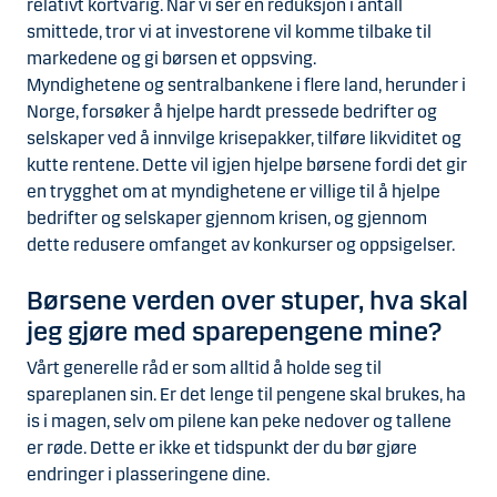
relativt kortvarig. Når vi ser en reduksjon i antall
smittede, tror vi at investorene vil komme tilbake til
markedene og gi børsen et oppsving.
Myndighetene og sentralbankene i flere land, herunder i
Norge, forsøker å hjelpe hardt pressede bedrifter og
selskaper ved å innvilge krisepakker, tilføre likviditet og
kutte rentene. Dette vil igjen hjelpe børsene fordi det gir
en trygghet om at myndighetene er villige til å hjelpe
bedrifter og selskaper gjennom krisen, og gjennom
dette redusere omfanget av konkurser og oppsigelser.
Børsene verden over stuper, hva skal
jeg gjøre med sparepengene mine?
Vårt generelle råd er som alltid å holde seg til
spareplanen sin. Er det lenge til pengene skal brukes, ha
is i magen, selv om pilene kan peke nedover og tallene
er røde. Dette er ikke et tidspunkt der du bør gjøre
endringer i plasseringene dine.