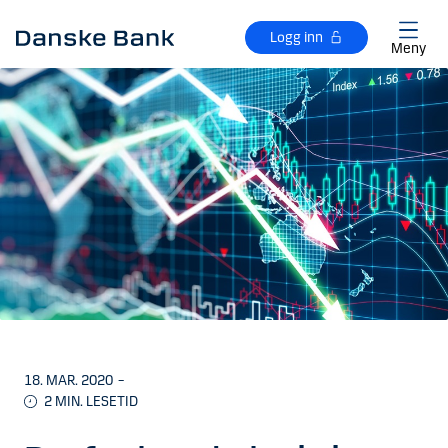
Gå til hovedinnhold
Logg inn
Meny
18. MAR. 2020
–
2
MIN. LESETID