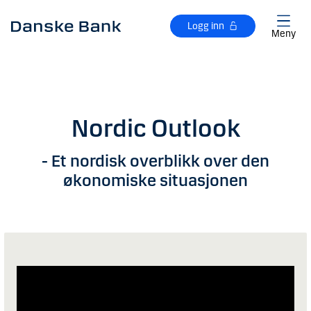
Gå til hovedinnhold
Logg inn
Meny
Nordic Outlook
- Et nordisk overblikk over den
økonomiske situasjonen