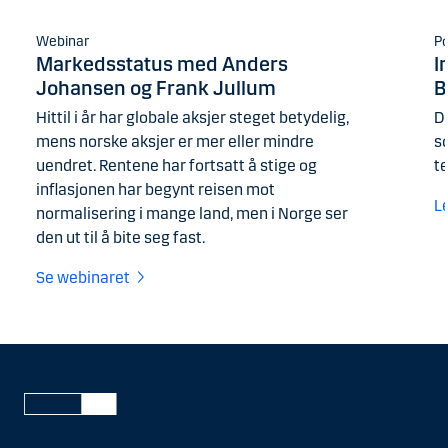
Webinar
P
Markedsstatus med Anders
I
Johansen og Frank Jullum
B
Hittil i år har globale aksjer steget betydelig,
D
mens norske aksjer er mer eller mindre
s
uendret. Rentene har fortsatt å stige og
t
inflasjonen har begynt reisen mot
L
normalisering i mange land, men i Norge ser
den ut til å bite seg fast.
Se webinaret