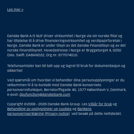
Les mer »
Når det gjelder investeringsrådgivningstjenester, er en amerikansk
person en fysisk person som er bosatt i USA; eller et selskap eller et
interessentskap som er registrert eller organisert i USA, men ikke en
Danske Bank A/S NUF driver virksomhet i Norge via sin norske filial og
filial eller agent av en amerikansk person lokalisert utenfor USA og som
har tillatelse til å drive finansieringsvirksomhet og verdipapirforetak i
opererer ut fra gyldige forretningsgrunner og er engasjert og regulert
Norge. Danske Bank er under tilsyn av det danske Finanstilsyn og av det
som et forsikringsselskap eller bank; eller en filial eller agent av et
norske Finanstilsynet. Hovedadresse i Norge er Bryggetorget 4, 0250
utenlandsk foretak lokalisert i USA; eller en trust hvor formues
Oslo. Swift: DABANO22, Org.nr: 977074010.
forvalteren er en amerikansk person, med mindre en ikke-amerikansk
person har eller deler investeringsbeslutningsmyndighet; eller et bo
som en amerikansk person er bestyrer eller forvalter av, med mindre
Telefonsamtaler kan bli tatt opp og lagret til bruk for dokumentasjon og
boet er regulert av utenlandsk lov og hvor en ikke-amerikansk person
sikkerhet
har eller deler investeringsbeslutningsmyndighet; eller en ikke-
diskresjonær konto hvor kunden har investeringsbeslutningsmyndighet
Ved spørsmål om hvordan vi behandler dine personopplysninger er du
og som innehas til gunst for en amerikansk person; eller en konto hvor
velkommen til å ta kontakt med Danske Bank-konsernets
megler har investeringsbeslutningsmyndighet og innehas av en
personvernsfunksjon, Bernstorffsgade 40, 1577 København V, Danmark,
amerikansk megler eller person med betrodd verv, med mindre den
e-post:
dpofunction@danskebank.com
innehas til gunst for en ikke-amerikansk person; eller ethvert foretak
som er organisert eller registrert for å omgå amerikanske
Copyright ©2008 -
2026 Danske Bank Group. Les
Vilkår for bruk
og
verdipapirlover. Begrepet «amerikansk person» omfatter ikke personer
Behandling av opplysninger og cookies
og
Bankens
som ikke var i USA på tidspunktet vedkommende ble
personvernserklæring (Privacy notice)
ved besøk på dette nettstedet.
investeringsrådgivningskunde for Danske Bank.
Når det gjelder meglertjenester, er en amerikansk person en kunde
som befinner seg i USA, med unntak av en kunde som var bosatt