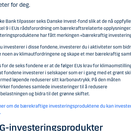
ter for deg.
e Bank tilpasser seks Danske Invest-fond slik at de nå oppfylle
kel 9 i EUs rådsforordning om bærekraftsrelaterte opplysninger
teringsproduktene har fått merkingen «bærekraftig investering
u investerer i disse fondene, investerer du i aktiviteter som bidra
e noen av klimautfordringene og skape et mer bærekraftig sam
s for de seks fondene er at de følger EUs krav for klimaomstillin
i at fondene investerer i selskaper som er i gang med et grønt ski
rmed løpende reduserer sitt karbonavtrykk. På den måten
rker fondenes samlede investeringer til å redusere
belastningen og bidra til det grønne skiftet.
er om de bærekraftige investeringsproduktene du kan invester
G-investeringsprodukter