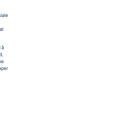
iale
al
 å
d,
ke
kaper