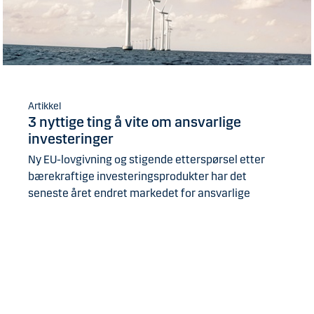
Artikkel
3 nyttige ting å vite om ansvarlige
investeringer
Ny EU-lovgivning og stigende etterspørsel etter
bærekraftige investeringsprodukter har det
seneste året endret markedet for ansvarlige
investeringer. Her er tre høydepunkter fra Danske
Banks arbeid med ansvarlige investeringer det
siste året.
Les mer om de tre høydepunktene her