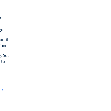
r
.
».
r til
funn.
g. Det
fte
e i