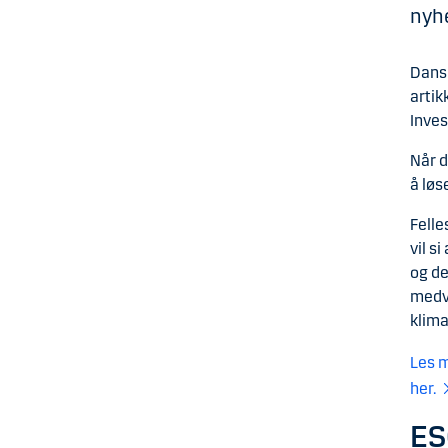
nyhe
Dansk
artik
Inves
Når d
å løs
Felle
vil s
og de
medvi
klima
Les m
her.
ES