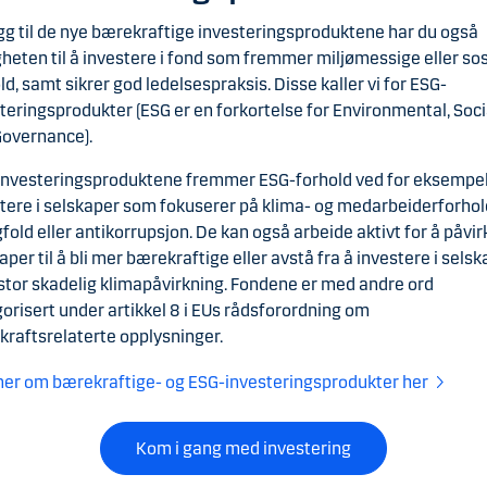
legg til de nye bærekraftige investeringsproduktene har du også
heten til å investere i fond som fremmer miljømessige eller sos
ld, samt sikrer god ledelsespraksis. Disse kaller vi for ESG-
teringsprodukter (ESG er en forkortelse for Environmental, Soci
Governance).
investeringsproduktene fremmer ESG-forhold ved for eksempel
tere i selskaper som fokuserer på klima- og medarbeiderforhol
old eller antikorrupsjon. De kan også arbeide aktivt for å påvir
aper til å bli mer bærekraftige eller avstå fra å investere i sels
tor skadelig klimapåvirkning. Fondene er med andre ord
orisert under artikkel 8 i EUs rådsforordning om
raftsrelaterte opplysninger.
er om bærekraftige- og ESG-investeringsprodukter her
Kom i gang med investering