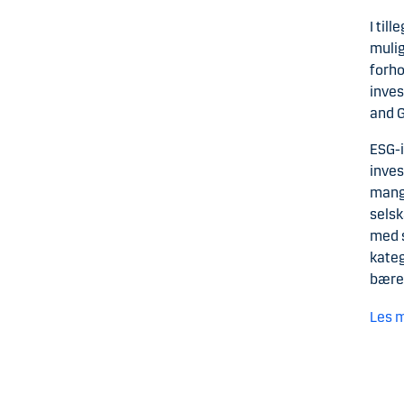
I til
mulig
forho
inves
and 
ESG-
inves
mangf
selsk
med s
kateg
bærek
Les m