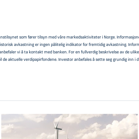
nstilsynet som fører tilsyn med våre markedsaktiviteter i Norge. Informasjo
torisk avkastning er ingen pålitelig indikator for fremtidig avkastning. Info
efaler vi å ta kontakt med banken. For en fullverdig beskrivelse av de ulike 
l de aktuelle verdipapirfondene. Investor anbefales å sette seg grundig inn i 