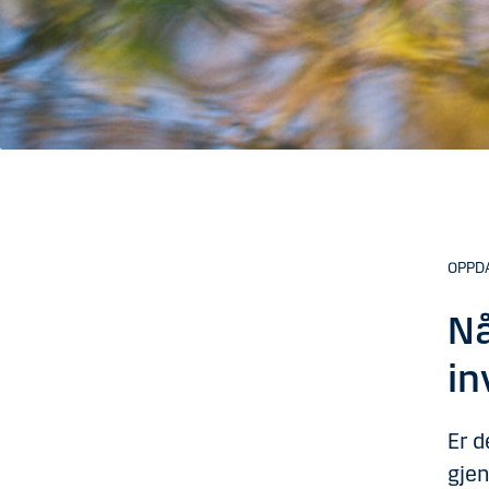
OPPDA
Nå
in
Er d
gjen