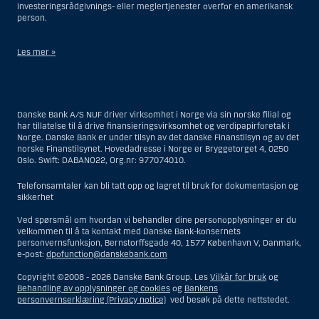
investeringsrådgivnings- eller meglertjenester overfor en amerikansk
person.
Les mer »
Når det gjelder investeringsrådgivningstjenester, er en amerikansk
person en fysisk person som er bosatt i USA; eller et selskap eller et
interessentskap som er registrert eller organisert i USA, men ikke en
Danske Bank A/S NUF driver virksomhet i Norge via sin norske filial og
filial eller agent av en amerikansk person lokalisert utenfor USA og som
har tillatelse til å drive finansieringsvirksomhet og verdipapirforetak i
opererer ut fra gyldige forretningsgrunner og er engasjert og regulert
Norge. Danske Bank er under tilsyn av det danske Finanstilsyn og av det
som et forsikringsselskap eller bank; eller en filial eller agent av et
norske Finanstilsynet. Hovedadresse i Norge er Bryggetorget 4, 0250
utenlandsk foretak lokalisert i USA; eller en trust hvor formues
Oslo. Swift: DABANO22, Org.nr: 977074010.
forvalteren er en amerikansk person, med mindre en ikke-amerikansk
person har eller deler investeringsbeslutningsmyndighet; eller et bo
som en amerikansk person er bestyrer eller forvalter av, med mindre
Telefonsamtaler kan bli tatt opp og lagret til bruk for dokumentasjon og
boet er regulert av utenlandsk lov og hvor en ikke-amerikansk person
sikkerhet
har eller deler investeringsbeslutningsmyndighet; eller en ikke-
diskresjonær konto hvor kunden har investeringsbeslutningsmyndighet
Ved spørsmål om hvordan vi behandler dine personopplysninger er du
og som innehas til gunst for en amerikansk person; eller en konto hvor
velkommen til å ta kontakt med Danske Bank-konsernets
megler har investeringsbeslutningsmyndighet og innehas av en
personvernsfunksjon, Bernstorffsgade 40, 1577 København V, Danmark,
amerikansk megler eller person med betrodd verv, med mindre den
e-post:
dpofunction@danskebank.com
innehas til gunst for en ikke-amerikansk person; eller ethvert foretak
som er organisert eller registrert for å omgå amerikanske
Copyright ©2008 -
2026 Danske Bank Group. Les
Vilkår for bruk
og
verdipapirlover. Begrepet «amerikansk person» omfatter ikke personer
Behandling av opplysninger og cookies
og
Bankens
som ikke var i USA på tidspunktet vedkommende ble
personvernserklæring (Privacy notice)
ved besøk på dette nettstedet.
investeringsrådgivningskunde for Danske Bank.