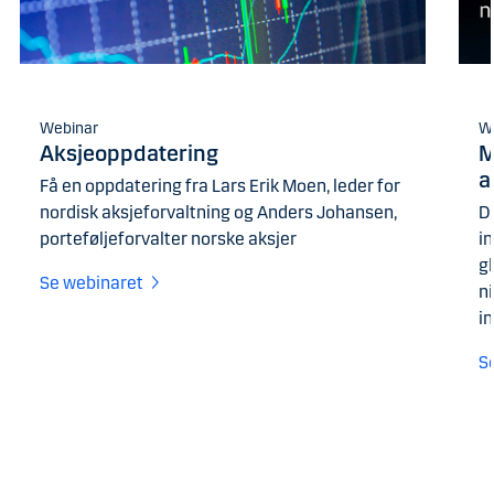
Webinar
W
Aksjeoppdatering
M
a
Få en oppdatering fra Lars Erik Moen, leder for
nordisk aksjeforvaltning og Anders Johansen,
D
porteføljeforvalter norske aksjer
in
gl
Se webinaret
n
i
S