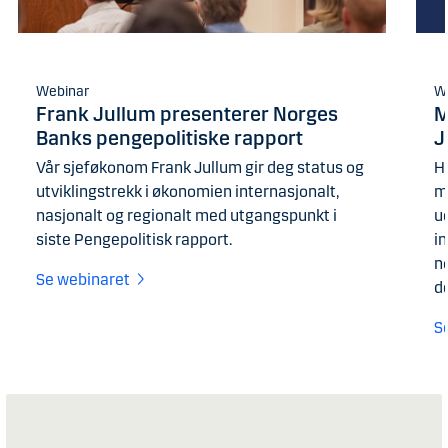
Webinar
W
Frank Jullum presenterer Norges
M
Banks pengepolitiske rapport
J
Vår sjeføkonom Frank Jullum gir deg status og
Hi
utviklingstrekk i økonomien internasjonalt,
m
nasjonalt og regionalt med utgangspunkt i
u
siste Pengepolitisk rapport.
i
n
Se webinaret
de
S