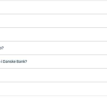
to?
o i Danske Bank?