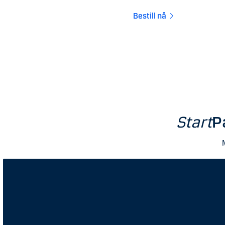
Bestill nå
Start
P