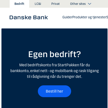
Gå til hovedinnhold
Other sites
Bedrift
LC&I
Privat
Guider
Produkter og tjenester
S
Egen bedrift?
Med bedriftskonto fra StartPakken får du
bankkonto, enkel nett- og mobilbank og rask tilgang
til rådgivning når du trenger det.
Bestill her