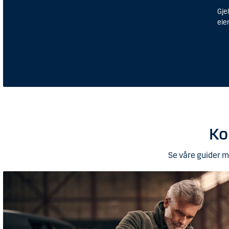
Gje
eie
Ko
Se våre guider me