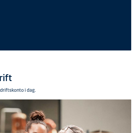
ift
driftskonto i dag.