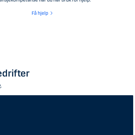
Få hjelp
drifter
.