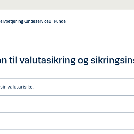
elvbetjening
Kundeservice
Bli kunde
n til valutasikring og sikrings
in valutarisiko.