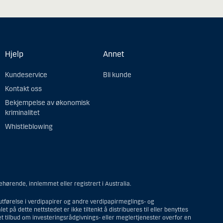
Hjelp
Annet
Kundeservice
Bli kunde
Kontakt oss
Bekjempelse av økonomisk
kriminalitet
Whistleblowing
ehørende, innlemmet eller registrert i Australia.
utførelse i verdipapirer og andre verdipapirmeglings- og
 på dette nettstedet er ikke tiltenkt å distribueres til eller benyttes
et tilbud om investeringsrådgivnings- eller meglertjenester overfor en