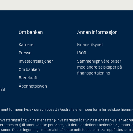
Om banken
Annen informasjon
Karriere
Finanstilsynet
Presse
IBOR
Investorrelasjoner
Sammenlign våre priser
med andre selskaper på
Om banken
finansportalen.no
Bærekraft
Åpenhetsloven
mål
 ment for noen fysisk person bosatt i Australia eller noen form for selskap hjemm
investeringsrådgivningstjenester («investeringsrådgivningstjenester») eller ordre
tjenester») til amerikanske personer, slik dette er definert nedenfor, og materialet
soner. Det er ingenting i materialet på dette nettstedet som skal oppfattes som 