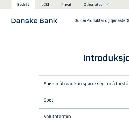
Gå til hovedinnhold
Other sites
Bedrift
LC&I
Privat
Guider
Produkter og tjenester
S
Introduksjo
Spørsmål man kan spørre seg for å forstå s
Spot
Valutatermin