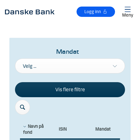
Gå til hovedinnhold
Logg inn
Meny