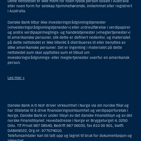
Dette nettstedet er ikke ment for noen fysisk person bosatt i Australia
eller noen form for selskap hjemmehørende, innlemmet eller registrert
i Australia.
Danske Bank tilbyr ikke investeringsrådgivningstjenester
(«investeringsrådgivningstjenester») eller ordreutførelse i verdipapirer
og andre verdipapirmeglings- og handelstjenester («meglertjenester»)
til amerikanske personer, slik dette er definert nedenfor, og materialet
på dette nettstedet er ikke tiltenkt å distribueres til eller benyttes av
slike amerikanske personer. Det er ingenting i materialet på dette
nettstedet som skal oppfattes som et tilbud om
investeringsrådgivnings- eller meglertjenester overfor en amerikansk
person.
Les mer »
Når det gjelder investeringsrådgivningstjenester, er en amerikansk
person en fysisk person som er bosatt i USA; eller et selskap eller et
interessentskap som er registrert eller organisert i USA, men ikke en
Danske Bank A/S NUF driver virksomhet i Norge via sin norske filial og
filial eller agent av en amerikansk person lokalisert utenfor USA og som
har tillatelse til å drive finansieringsvirksomhet og verdipapirforetak i
opererer ut fra gyldige forretningsgrunner og er engasjert og regulert
Norge. Danske Bank er under tilsyn av det danske Finanstilsyn og av det
som et forsikringsselskap eller bank; eller en filial eller agent av et
norske Finanstilsynet. Hovedadresse i Norge er Bryggetorget 4, 0250
utenlandsk foretak lokalisert i USA; eller en trust hvor formues
Oslo. Tlf Privat 987 08540, Bedrift 987 06030, fax 810 00 901, Swift:
forvalteren er en amerikansk person, med mindre en ikke-amerikansk
DABANO22, Org.nr: 977074010.
person har eller deler investeringsbeslutningsmyndighet; eller et bo
Telefonsamtaler kan bli tatt opp og lagret til bruk for dokumentasjon og
som en amerikansk person er bestyrer eller forvalter av, med mindre
sikkerhet