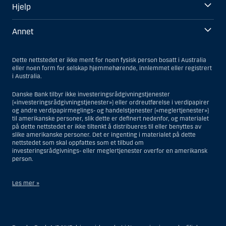
Hjelp
Annet
Dette nettstedet er ikke ment for noen fysisk person bosatt i Australia
eller noen form for selskap hjemmehørende, innlemmet eller registrert
i Australia.
Danske Bank tilbyr ikke investeringsrådgivningstjenester
(«investeringsrådgivningstjenester») eller ordreutførelse i verdipapirer
og andre verdipapirmeglings- og handelstjenester («meglertjenester»)
til amerikanske personer, slik dette er definert nedenfor, og materialet
på dette nettstedet er ikke tiltenkt å distribueres til eller benyttes av
slike amerikanske personer. Det er ingenting i materialet på dette
nettstedet som skal oppfattes som et tilbud om
investeringsrådgivnings- eller meglertjenester overfor en amerikansk
person.
Les mer »
Når det gjelder investeringsrådgivningstjenester, er en amerikansk
person en fysisk person som er bosatt i USA; eller et selskap eller et
interessentskap som er registrert eller organisert i USA, men ikke en