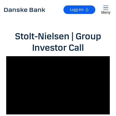
Gå til hovedinnhold
Logg inn
Meny
Stolt-Nielsen | Group
Investor Call