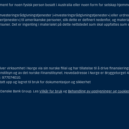
 ment for noen fysisk person bosatt i Australia eller noen form for selskap hjemm
investeringsrådgivningstjenester («investeringsrådgivningstjenester») eller ordre
tjenester») til amerikanske personer, slik dette er definert nedenfor, og materialet
soner. Det er ingenting i materialet på dette nettstedet som skal oppfattes som 
ingsrådgivningstjenester, er en amerikansk person en fysisk person som er bosatt 
men ikke en filial eller agent av en amerikansk person lokalisert utenfor USA og 
gsselskap eller bank; eller en filial eller agent av et utenlandsk foretak lokaliser
er virksomhet i Norge via sin norske filial og har tillatelse til å drive finansie
kke-amerikansk person har eller deler investeringsbeslutningsmyndighet; eller e
anstilsyn og av det norske Finanstilsynet. Hovedadresse i Norge er Bryggetorget 4,
 av utenlandsk lov og hvor en ikke-amerikansk person har eller deler investering
r: 977074010.
ingsmyndighet og som innehas til gunst for en amerikansk person; eller en kont
tatt opp og lagret til bruk for dokumentasjon og sikkerhet
 person med betrodd verv, med mindre den innehas til gunst for en ikke-amerikansk
dipapirlover. Begrepet «amerikansk person» omfatter ikke personer som ikke v
 Danske Bank Group. Les
Vilkår for bruk
og
Behandling av opplysninger og cookie
skunde for Danske Bank.
jenester, er en amerikansk person en kunde som befinner seg i USA, med unntak 
ke Bank ble innledet og som – når vedkommende befinner seg i USA – verken er (i
 et annet land), (ii) lovlig bosatt i USA (dvs. «green card»-innehaver), eller (ii
.