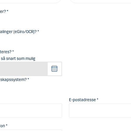
er? *
alinger (eGiro/OCR)? *
teres? *
 så snart som mulig
V
e
l
gnskapssystem? *
g
d
E-postadresse *
a
t
o
,
fon *
V