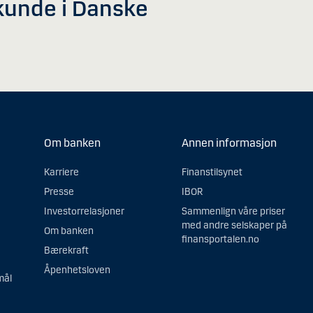
2
i kunde i Danske
0
2
6
Om banken
Annen informasjon
Karriere
Finanstilsynet
Presse
IBOR
Investorrelasjoner
Sammenlign våre priser
med andre selskaper på
Om banken
finansportalen.no
Bærekraft
Åpenhetsloven
mål