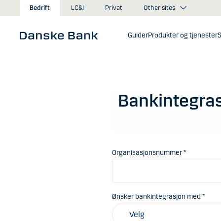
Gå til hovedinnhold
Other sites
Bedrift
LC&I
Privat
Guider
Produkter og tjenester
S
Bankintegras
Organisasjonsnummer *
Ønsker bankintegrasjon med *