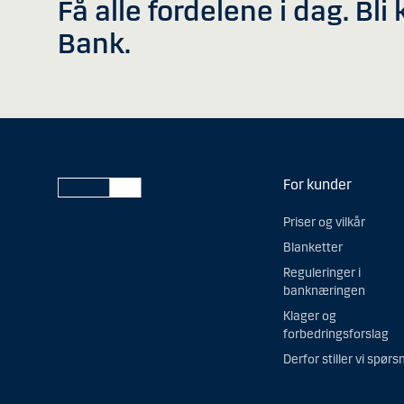
Få alle fordelene i dag. Bl
Bank.
For kunder
Priser og vilkår
Blanketter
Reguleringer i
banknæringen
Klager og
forbedringsforslag
Derfor stiller vi spørs