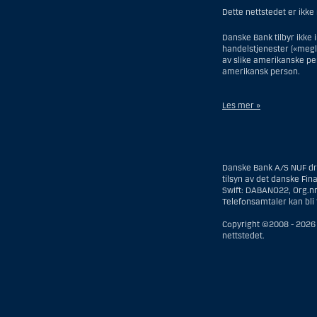
Dette nettstedet er ikke
Danske Bank tilbyr ikke 
handelstjenester («megler
av slike amerikanske per
amerikansk person.
Les mer »
Når det gjelder invester
eller organisert i USA, 
regulert som et forsikrin
Danske Bank A/S NUF driv
person, med mindre en i
tilsyn av det danske Fin
mindre boet er regulert
Swift: DABANO22, Org.n
har investeringsbeslutn
Telefonsamtaler kan bli 
amerikansk megler eller
å omgå amerikanske ver
Copyright ©2008 -
2026
investeringsrådgivning
nettstedet.
Når det gjelder meglert
hennes forhold til Dans
statsborgerskap i USA og
enn på midlertidig basis