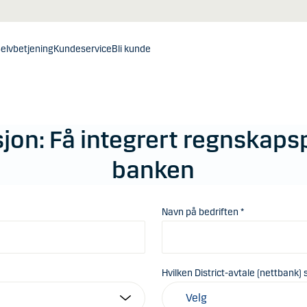
elvbetjening
Kundeservice
Bli kunde
jon: Få integrert regnska
banken
Navn på bedriften *
Hvilken District-avtale (nettbank)