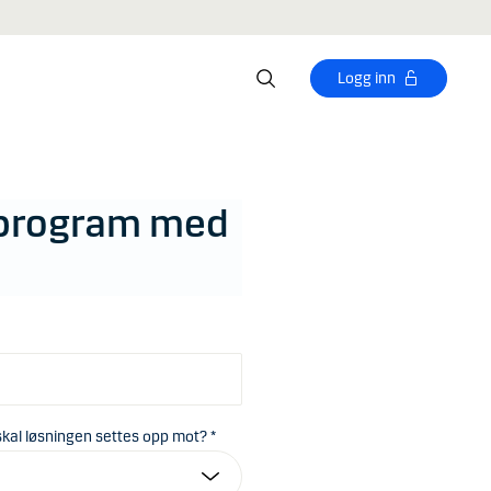
Logg inn
psprogram med
 skal løsningen settes opp mot? *