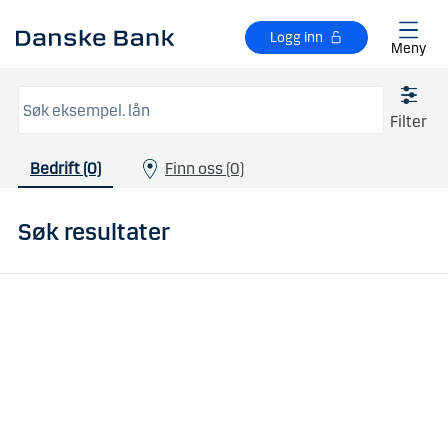
Gå til hovedinnhold
Logg inn
Meny
Filter
Bedrift (0)
Finn oss (0)
Søk resultater