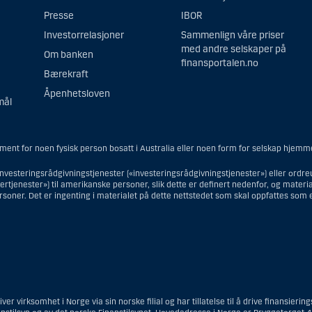
Presse
IBOR
Investorrelasjoner
Sammenlign våre priser
med andre selskaper på
Om banken
finansportalen.no
Bærekraft
Åpenhetsloven
mål
 ment for noen fysisk person bosatt i Australia eller noen form for selskap hjemm
investeringsrådgivningstjenester («investeringsrådgivningstjenester») eller ordre
tjenester») til amerikanske personer, slik dette er definert nedenfor, og materialet
soner. Det er ingenting i materialet på dette nettstedet som skal oppfattes som 
ingsrådgivningstjenester, er en amerikansk person en fysisk person som er bosatt 
men ikke en filial eller agent av en amerikansk person lokalisert utenfor USA og 
gsselskap eller bank; eller en filial eller agent av et utenlandsk foretak lokaliser
er virksomhet i Norge via sin norske filial og har tillatelse til å drive finansie
kke-amerikansk person har eller deler investeringsbeslutningsmyndighet; eller e