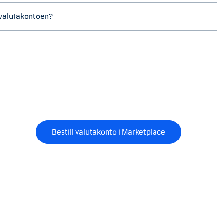
 valutakontoen?
Bestill valutakonto i Marketplace