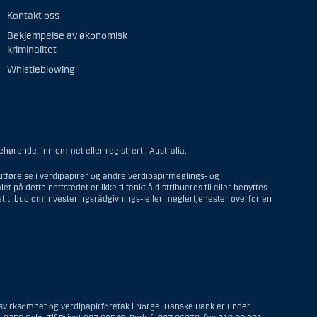
Kontakt oss
Bekjempelse av økonomisk
kriminalitet
Whistleblowing
ehørende, innlemmet eller registrert i Australia.
utførelse i verdipapirer og andre verdipapirmeglings- og
 på dette nettstedet er ikke tiltenkt å distribueres til eller benyttes
et tilbud om investeringsrådgivnings- eller meglertjenester overfor en
i USA; eller et selskap eller et interessentskap som er registrert
som opererer ut fra gyldige forretningsgrunner og er engasjert og
t i USA; eller en trust hvor formues forvalteren er en amerikansk
ringsvirksomhet og verdipapirforetak i Norge. Danske Bank er under
t bo som en amerikansk person er bestyrer eller forvalter av, med