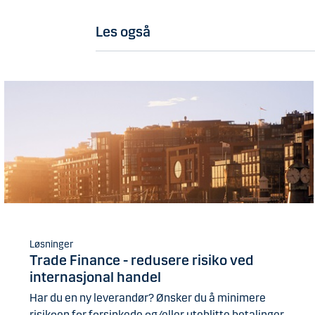
Les også
Løsninger
Trade Finance - redusere risiko ved
internasjonal handel
Har du en ny leverandør? Ønsker du å minimere
risikoen for forsinkede og/eller uteblitte betalinger,