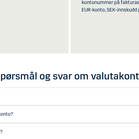
kontonummer på fakturaer.
EUR-konto, SEK-innskudd 
pørsmål og svar om valutakon
konto?
n?