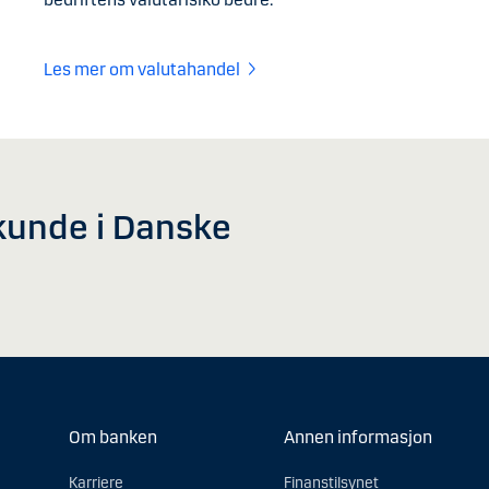
Les mer om valutahandel
i kunde i Danske
Om banken
Annen informasjon
Karriere
Finanstilsynet