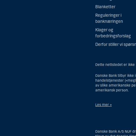
Blanketter
Reguleringer i
banknæringen
Klager og
forbedringsforslag
Derfor stiller vi spørs
Dette nettstedet er ikke
Danske Bank tilbyr ikke 
handelstjenester («megler
av slike amerikanske per
amerikansk person.
Les mer »
Når det gjelder invester
eller organisert i USA, 
regulert som et forsikrin
Danske Bank A/S NUF driv
person, med mindre en i