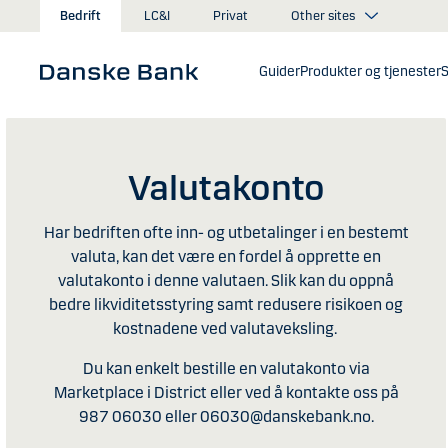
Gå til hovedinnhold
Other sites
Bedrift
LC&I
Privat
Guider
Produkter og tjenester
S
Valutakonto
Har bedriften ofte inn- og utbetalinger i en bestemt
valuta, kan det være en fordel å opprette en
valutakonto i denne valutaen. Slik kan du oppnå
bedre likviditetsstyring samt redusere risikoen og
kostnadene ved valutaveksling.
Du kan enkelt bestille en valutakonto via
Marketplace i District eller ved å kontakte oss på
987 06030 eller 06030@danskebank.no.