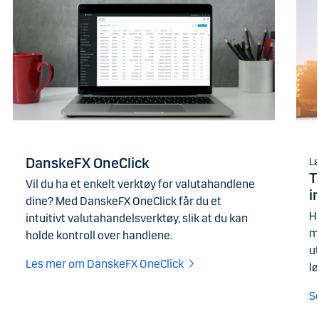
DanskeFX OneClick
Lø
T
Vil du ha et enkelt verktøy for valutahandlene
i
dine? Med DanskeFX OneClick får du et
H
intuitivt valutahandelsverktøy, slik at du kan
m
holde kontroll over handlene.
ut
Les mer om DanskeFX OneClick
lø
S