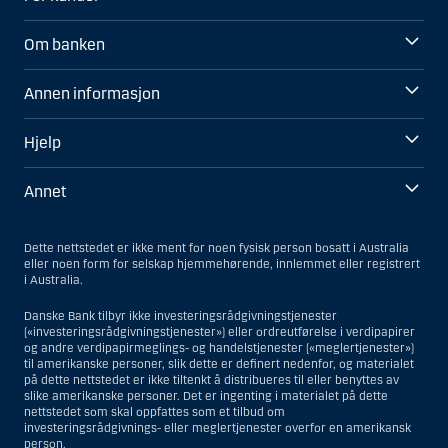
Om banken
Annen informasjon
Hjelp
Annet
Dette nettstedet er ikke ment for noen fysisk person bosatt i Australia
eller noen form for selskap hjemmehørende, innlemmet eller registrert
i Australia.
Danske Bank tilbyr ikke investeringsrådgivningstjenester
(«investeringsrådgivningstjenester») eller ordreutførelse i verdipapirer
og andre verdipapirmeglings- og handelstjenester («meglertjenester»)
til amerikanske personer, slik dette er definert nedenfor, og materialet
på dette nettstedet er ikke tiltenkt å distribueres til eller benyttes av
slike amerikanske personer. Det er ingenting i materialet på dette
nettstedet som skal oppfattes som et tilbud om
investeringsrådgivnings- eller meglertjenester overfor en amerikansk
person.