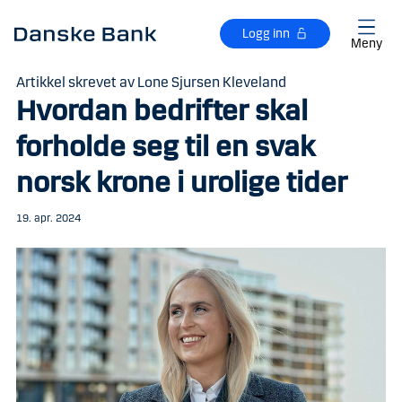
Gå til hovedinnhold
Logg inn
Meny
Artikkel skrevet av Lone Sjursen Kleveland
Hvordan bedrifter skal
forholde seg til en svak
norsk krone i urolige tider
19. apr. 2024