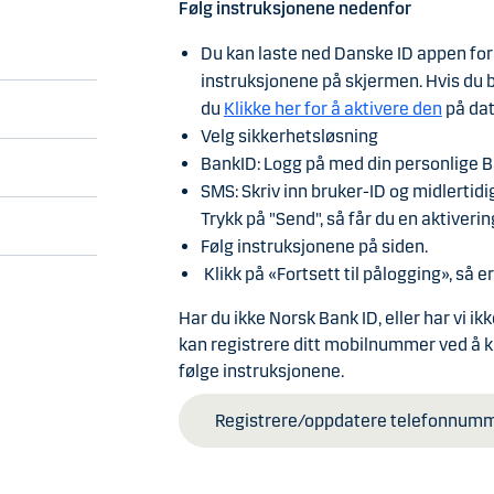
Les hvordan du angir et nytt passord
.
Følg instruksjonene nedenfor
Følg instruksjonene nedenfor for å logge
Hvis du ikke har vedlegget, kan du hent
Når du aktiverer kodebrikken, må du ang
Les hvordan du bruker kodebrikken ell
måter:
minst 4 tegn, inkludert ett tall.
Merk
Du kan laste ned Danske ID appen for 
Gå til danskebank.no
Teknisk vedlikehold
Vær oppmerksom på at påloggingsinforma
Les mer om passord og midlertidig pink
I brevet du mottok sammen med kodebr
instruksjonene på skjermen. Hvis du 
Velg «Logg inn» øverst til høyre, og tr
forsøk. Ta kontakt med kundeservice for 
Under «Brukeradministrasjon» i Distri
du
Velg eSafeID som innloggingsmetod
Klikke her for å aktivere den
på dat
avtalen har nødvendige tilgangsretti
Velg sikkerhetsløsning
Angi bruker-ID og passord, og trykk «F
Ring kundesenter for bedrift.
BankID: Logg på med din personlige B
Velg sikkerhetsløsning
Se driftsstatus for District
SMS: Skriv inn bruker-ID og midlertidig
Danske ID:
Trykk "send", åpne Dansk
Les mer om bruker-ID
Trykk på "Send", så får du en aktiveri
og swipe for å godkjenne.
Følg instruksjonene på siden.
Kodebrikke:
Angi en sikkerhetskode f
Klikk på «Fortsett til pålogging», så er 
«Fortsett».
Du er nå logget på District.
Har du ikke Norsk Bank ID, eller har vi 
kan registrere ditt mobilnummer ved å k
følge instruksjonene.
Registrere/oppdatere telefonnum