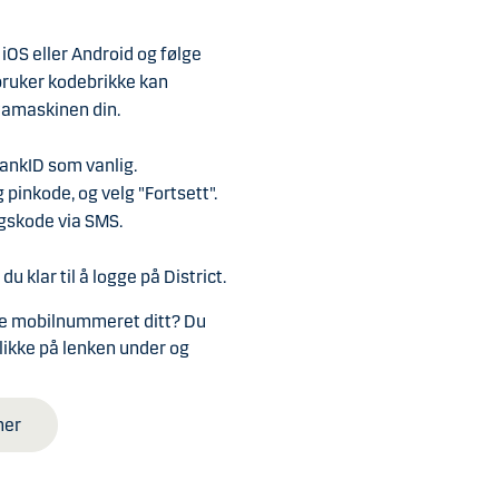
 på.
e bruker-IDen på følgende
i et passord som inneholder
er bestiller en ny
.
iOS eller Android og følge
sjonen blir sperret etter 5
ode
.
ikken for District.
bruker kodebrikke kan
ykk deretter «District».
å aktivere den på nytt.
ct ser du om andre brukere i
e
amaskinen din.
gheter.
ortsett».
ankID som vanlig.
 pinkode, og velg "Fortsett".
e ID-appen, skann QR-koden
ngskode via SMS.
ra kodebrikken, og trykk
du klar til å logge på District.
ikke mobilnummeret ditt? Du
likke på lenken under og
mer