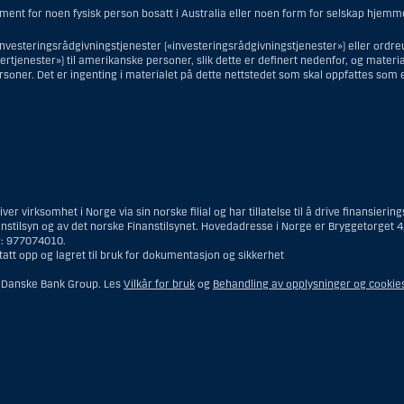
 ment for noen fysisk person bosatt i Australia eller noen form for selskap hjemm
investeringsrådgivningstjenester («investeringsrådgivningstjenester») eller ordre
tjenester») til amerikanske personer, slik dette er definert nedenfor, og materialet
soner. Det er ingenting i materialet på dette nettstedet som skal oppfattes som 
ingsrådgivningstjenester, er en amerikansk person en fysisk person som er bosatt 
men ikke en filial eller agent av en amerikansk person lokalisert utenfor USA og 
gsselskap eller bank; eller en filial eller agent av et utenlandsk foretak lokaliser
er virksomhet i Norge via sin norske filial og har tillatelse til å drive finansie
kke-amerikansk person har eller deler investeringsbeslutningsmyndighet; eller e
anstilsyn og av det norske Finanstilsynet. Hovedadresse i Norge er Bryggetorget 4,
 av utenlandsk lov og hvor en ikke-amerikansk person har eller deler investering
r: 977074010.
ingsmyndighet og som innehas til gunst for en amerikansk person; eller en kont
tatt opp og lagret til bruk for dokumentasjon og sikkerhet
 person med betrodd verv, med mindre den innehas til gunst for en ikke-amerikansk
dipapirlover. Begrepet «amerikansk person» omfatter ikke personer som ikke v
 Danske Bank Group. Les
Vilkår for bruk
og
Behandling av opplysninger og cookie
skunde for Danske Bank.
jenester, er en amerikansk person en kunde som befinner seg i USA, med unntak 
ke Bank ble innledet og som – når vedkommende befinner seg i USA – verken er (i
 et annet land), (ii) lovlig bosatt i USA (dvs. «green card»-innehaver), eller (ii
.