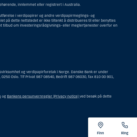
ehørende, innlemmet eller registrert i Australia.
utførelse i verdipapirer og andre verdipapirmeglings- og
 på dette nettstedet er ikke tiltenkt å distribueres til eller benyttes
et tilbud om investeringsrådgivnings- eller meglertjenester overfor en
i USA; eller et selskap eller et interessentskap som er registrert
som opererer ut fra gyldige forretningsgrunner og er engasjert og
t i USA; eller en trust hvor formues forvalteren er en amerikansk
ringsvirksomhet og verdipapirforetak i Norge. Danske Bank er under
t bo som en amerikansk person er bestyrer eller forvalter av, med
 0250 Oslo. Tlf Privat 987 08540, Bedrift 987 06030, fax 810 00 901,
sbeslutningsmyndighet; eller en ikke-diskresjonær konto hvor kunden
o hvor megler har investeringsbeslutningsmyndighet og innehas av en
 person; eller ethvert foretak som er organisert eller registrert for
ar i USA på tidspunktet vedkommende ble
s
og
Bankens personvernregler (Privacy notice)
ved besøk på dette
av en kunde som var bosatt utenfor USA på det tidspunktet hans eller
) amerikansk statsborger (inkludert person med dobbelt
i) en person som under andre omstendigheter oppholder seg i USA annet
Finn
Ring