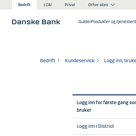
Gå til hovedinnhold
Other sites
Bedrift
LC&I
Privat
Guider
Produkter og tjenester
S
Bedrift
Kundeservice
Logg inn, bruk
Logg inn for første gang s
bruker
Logg inn i District