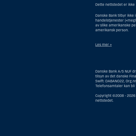
Dette nettstedet er ikke
Danske Bank tilbyr ikke 
handelstjenester («megler
av slike amerikanske per
amerikansk person.
Les mer »
Når det gjelder invester
eller organisert i USA, 
regulert som et forsikrin
Danske Bank A/S NUF driv
person, med mindre en i
tilsyn av det danske Fin
mindre boet er regulert
Swift: DABANO22, Org.n
har investeringsbeslutn
Telefonsamtaler kan bli 
amerikansk megler eller
å omgå amerikanske ver
Copyright ©2008 -
2026
investeringsrådgivning
nettstedet.
Når det gjelder meglert
hennes forhold til Dans
statsborgerskap i USA og
enn på midlertidig basis