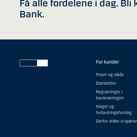
Få alle fordelene i dag. Bl
Bank.
For kunder
Priser og vilkår
Blanketter
Reguleringer i
banknæringen
Klager og
forbedringsforslag
Derfor stiller vi spørs