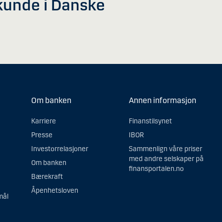
i kunde i Danske
Om banken
Annen informasjon
Karriere
Finanstilsynet
Presse
IBOR
Investorrelasjoner
Sammenlign våre priser
med andre selskaper på
Om banken
finansportalen.no
Bærekraft
Åpenhetsloven
mål