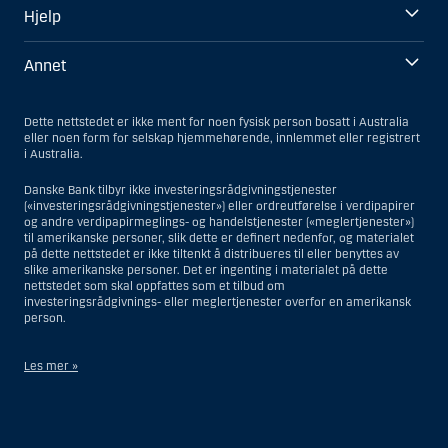
Hjelp
Annet
Dette nettstedet er ikke ment for noen fysisk person bosatt i Australia
eller noen form for selskap hjemmehørende, innlemmet eller registrert
i Australia.
Danske Bank tilbyr ikke investeringsrådgivningstjenester
(«investeringsrådgivningstjenester») eller ordreutførelse i verdipapirer
og andre verdipapirmeglings- og handelstjenester («meglertjenester»)
til amerikanske personer, slik dette er definert nedenfor, og materialet
på dette nettstedet er ikke tiltenkt å distribueres til eller benyttes av
slike amerikanske personer. Det er ingenting i materialet på dette
nettstedet som skal oppfattes som et tilbud om
investeringsrådgivnings- eller meglertjenester overfor en amerikansk
person.
Les mer »
Når det gjelder investeringsrådgivningstjenester, er en amerikansk
person en fysisk person som er bosatt i USA; eller et selskap eller et
interessentskap som er registrert eller organisert i USA, men ikke en