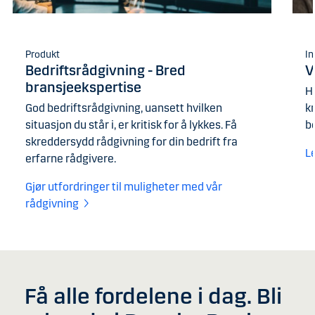
Produkt
In
Bedriftsrådgivning - Bred
V
bransjeekspertise
H
God bedriftsrådgivning, uansett hvilken
kr
situasjon du står i, er kritisk for å lykkes. Få
be
skreddersydd rådgivning for din bedrift fra
L
erfarne rådgivere.
Gjør utfordringer til muligheter med vår
rådgivning
Få alle fordelene i dag. Bli