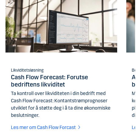
Likviditetsløsning
Be
Cash Flow Forecast: Forutse
A
bedriftens likviditet
b
Ta kontroll over likviditeten i din bedrift med
M
Cash Flow Forecast: Kontantstrømprognoser
ko
utviklet for å støtte deg i å ta dine økonomiske
pl
beslutninger.
d
Les mer om Cash Flow Forcast
L