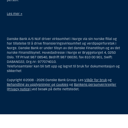
person.
Les mer »
Når det gjelder investeringsrådgivningstjenester, er en amerikansk
person en fysisk person som er bosatt i USA; eller et selskap eller et
interessentskap som er registrert eller organisert i USA, men ikke en
Danske Bank A/S NUF driver virksomhet i Norge via sin norske filial og
filial eller agent av en amerikansk person lokalisert utenfor USA og som
har tillatelse til å drive finansieringsvirksomhet og verdipapirforetak i
opererer ut fra gyldige forretningsgrunner og er engasjert og regulert
Norge. Danske Bank er under tilsyn av det danske Finanstilsyn og av det
som et forsikringsselskap eller bank; eller en filial eller agent av et
norske Finanstilsynet. Hovedadresse i Norge er Bryggetorget 4, 0250
utenlandsk foretak lokalisert i USA; eller en trust hvor formues
Oslo. Tlf Privat 987 08540, Bedrift 987 06030, fax 810 00 901, Swift:
forvalteren er en amerikansk person, med mindre en ikke-amerikansk
DABANO22, Org.nr: 977074010.
person har eller deler investeringsbeslutningsmyndighet; eller et bo
Telefonsamtaler kan bli tatt opp og lagret til bruk for dokumentasjon og
som en amerikansk person er bestyrer eller forvalter av, med mindre
sikkerhet
boet er regulert av utenlandsk lov og hvor en ikke-amerikansk person
har eller deler investeringsbeslutningsmyndighet; eller en ikke-
Copyright ©2008 -
2026 Danske Bank Group. Les
Vilkår for bruk
og
diskresjonær konto hvor kunden har investeringsbeslutningsmyndighet
Behandling av opplysninger og cookies
og
Bankens personvernregler
og som innehas til gunst for en amerikansk person; eller en konto hvor
(Privacy notice)
ved besøk på dette nettstedet.
megler har investeringsbeslutningsmyndighet og innehas av en
amerikansk megler eller person med betrodd verv, med mindre den
innehas til gunst for en ikke-amerikansk person; eller ethvert foretak
som er organisert eller registrert for å omgå amerikanske
verdipapirlover. Begrepet «amerikansk person» omfatter ikke personer
som ikke var i USA på tidspunktet vedkommende ble
Vis
Skjul
Show
Show
investeringsrådgivningskunde for Danske Bank.
more
less