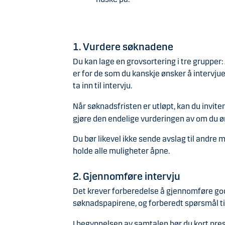
1. Vurdere søknadene
Du kan lage en grovsortering i tre grupper: A
er for de som du kanskje ønsker å intervjue
ta inn til intervju.
Når søknadsfristen er utløpt, kan du invite
gjøre den endelige vurderingen av om du 
Du bør likevel ikke sende avslag til andre
holde alle muligheter åpne.
2. Gjennomføre intervju
Det krever forberedelse å gjennomføre gode
søknadspapirene, og forberedt spørsmål til
I begynnelsen av samtalen bør du kort prese