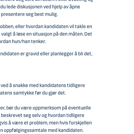
å du lede diskusjonen ved hjelp av åpne
 presentere seg best mulig.
jobben, eller hvordan kandidaten vil takle en
 valgt å løse en situasjon på den måten. Det
vordan hun
/han tenker.
idaten er gravid eller planlegger å bli det,
 ved å snakke med kandidatens tidligere
atens samtykke før du gjør det.
iver, bør du være oppmerksom på eventuelle
 beskrevet seg selv og hvordan tidligere
gvis å være et problem, men hvis forskjellen
i en oppfølgingssamtale med kandidaten.