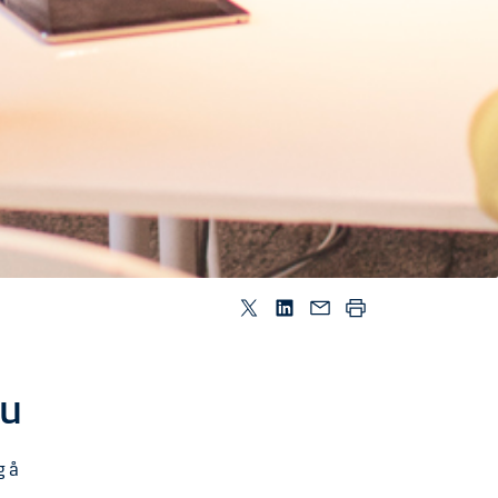
ju
g å