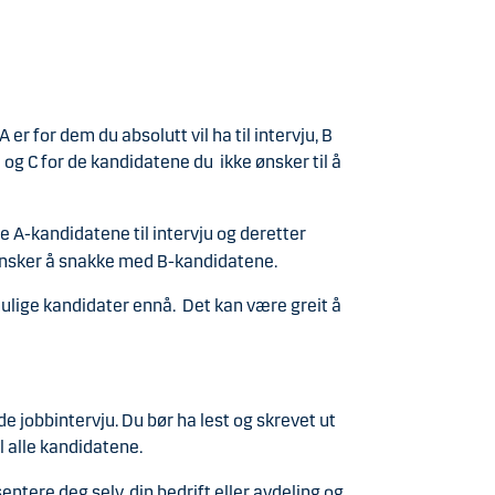
 er for dem du absolutt vil ha til intervju, B
 og C for de kandidatene du ikke ønsker til å
re A-kandidatene til intervju og deretter
ønsker å snakke med B-kandidatene.
 mulige kandidater ennå. Det kan
være greit å
 jobbintervju. Du bør ha lest og skrevet ut
 alle kandidatene.
ntere deg selv, din bedrift eller avdeling og