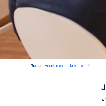
Tema:
Ansette medarbeidere
J
Nå