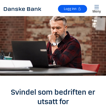
Gå til hovedinnhold
Logg inn
Meny
Svindel som bedriften er
utsatt for