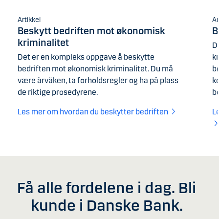
Artikkel
Ar
Beskytt bedriften mot økonomisk
B
kriminalitet
De
Det er en kompleks oppgave å beskytte
k
bedriften mot økonomisk kriminalitet. Du må
b
være årvåken, ta forholdsregler og ha på plass
k
de riktige prosedyrene.
be
Les mer om hvordan du beskytter bedriften
L
Få alle fordelene i dag. Bli
kunde i Danske Bank.