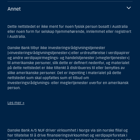
Annet
Dette nettstedet er ikke ment for noen fysisk person bosatt i Australia
eller noen form for selskap hjemmehørende, innlemmet eller registrert
i Australia.
Danske Bank tilbyr ikke investeringsrådgivningstjenester
(«investeringsrådgivningstjenester») eller ordreutførelse i verdipapirer
og andre verdipapirmeglings- og handelstjenester («meglertjenester»)
til amerikanske personer, slik dette er definert nedenfor, og materialet
på dette nettstedet er ikke tiltenkt å distribueres til eller benyttes av
slike amerikanske personer. Det er ingenting i materialet på dette
nettstedet som skal oppfattes som et tilbud om
investeringsrådgivnings- eller meglertjenester overfor en amerikansk
person.
Les mer »
Når det gjelder investeringsrådgivningstjenester, er en amerikansk
person en fysisk person som er bosatt i USA; eller et selskap eller et
interessentskap som er registrert eller organisert i USA, men ikke en
Danske Bank A/S NUF driver virksomhet i Norge via sin norske filial og
filial eller agent av en amerikansk person lokalisert utenfor USA og som
har tillatelse til å drive finansieringsvirksomhet og verdipapirforetak i
opererer ut fra gyldige forretningsgrunner og er engasjert og regulert