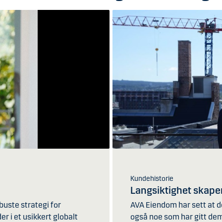
Kundehistorie
Langsiktighet skape
uste strategi for
AVA Eiendom har sett at de
er i et usikkert globalt
også noe som har gitt de