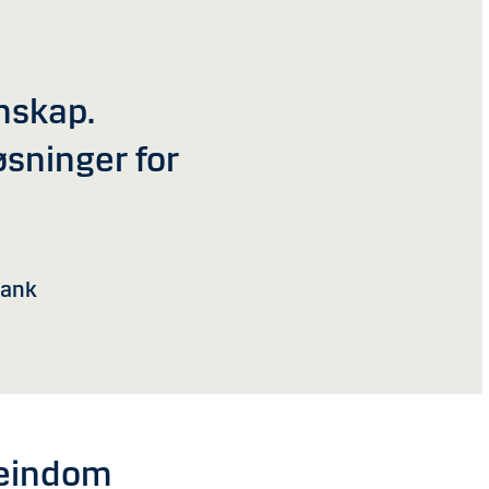
nskap.
øsninger for
Bank
seindom