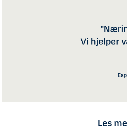
"Næri
Vi hjelper 
Esp
Les me