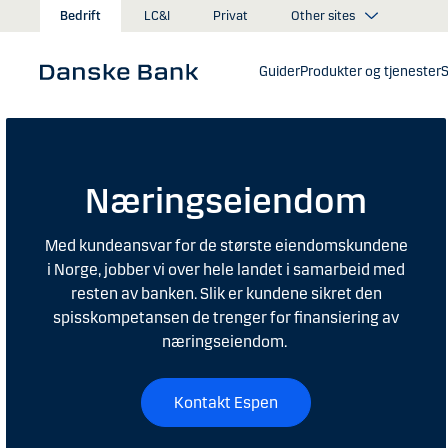
Gå til hovedinnhold
Other sites
Bedrift
LC&I
Privat
Guider
Produkter og tjenester
S
Næringseiendom
Med kundeansvar for de største eiendomskundene
i Norge, jobber vi over hele landet i samarbeid med
resten av banken. Slik er kundene sikret den
spisskompetansen de trenger for finansiering av
næringseiendom.
Kontakt Espen