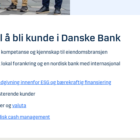
l å bli kunde i Danske Bank
 kompetanse og kjennskap til eiendomsbransjen
 lokal forankring og en nordisk bank med internasjonal
ådgivning innenfor ESG og bærekraftig finansiering
isterende kunder
ter og
valuta
disk cash management