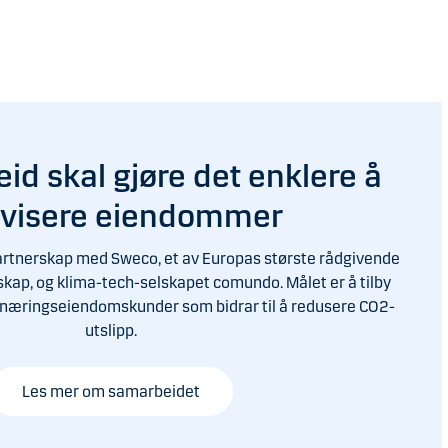
id skal gjøre det enklere å
tivisere eiendommer
artnerskap med Sweco, et av Europas største rådgivende
lskap, og klima-tech-selskapet comundo. Målet er å tilby
il næringseiendomskunder som bidrar til å redusere CO2-
utslipp.
Les mer om samarbeidet