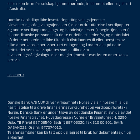
eller noen form for selskap hjemmehørende, innlemmet eller registrert
i Australia.
Danske Bank tilbyr ikke investeringsrådgivningstjenester
(«investeringsrådgivningstjenester») eller ordreutførelse i verdipapirer
og andre verdipapirmeglings- og handelstjenester («meglertjenester»)
til amerikanske personer, slik dette er definert nedenfor, og materialet
på dette nettstedet er ikke tiltenkt å distribueres til eller benyttes av
slike amerikanske personer. Det er ingenting i materialet på dette
nettstedet som skal oppfattes som et tilbud om
investeringsrådgivnings- eller meglertjenester overfor en amerikansk
person.
Les mer »
Når det gjelder investeringsrådgivningstjenester, er en amerikansk
person en fysisk person som er bosatt i USA; eller et selskap eller et
interessentskap som er registrert eller organisert i USA, men ikke en
Danske Bank A/S NUF driver virksomhet i Norge via sin norske filial og
filial eller agent av en amerikansk person lokalisert utenfor USA og som
har tillatelse til å drive finansieringsvirksomhet og verdipapirforetak i
opererer ut fra gyldige forretningsgrunner og er engasjert og regulert
Norge. Danske Bank er under tilsyn av det danske Finanstilsyn og av det
som et forsikringsselskap eller bank; eller en filial eller agent av et
norske Finanstilsynet. Hovedadresse i Norge er Bryggetorget 4, 0250
utenlandsk foretak lokalisert i USA; eller en trust hvor formues
Oslo. Tlf Privat 987 08540, Bedrift 987 06030, fax 810 00 901, Swift:
forvalteren er en amerikansk person, med mindre en ikke-amerikansk
DABANO22, Org.nr: 977074010.
person har eller deler investeringsbeslutningsmyndighet; eller et bo
Telefonsamtaler kan bli tatt opp og lagret til bruk for dokumentasjon og
som en amerikansk person er bestyrer eller forvalter av, med mindre
sikkerhet
boet er regulert av utenlandsk lov og hvor en ikke-amerikansk person