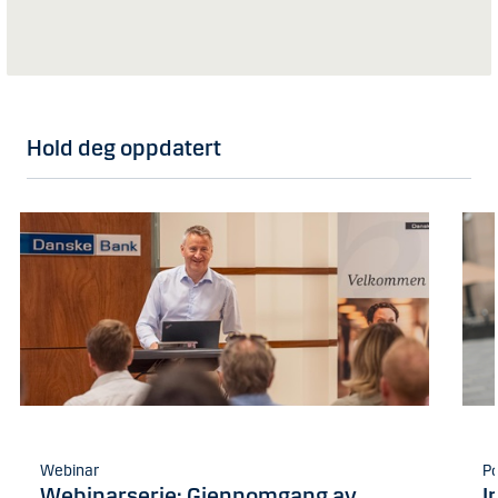
Hold deg oppdatert
Webinar
P
Webinarserie: Gjennomgang av
I