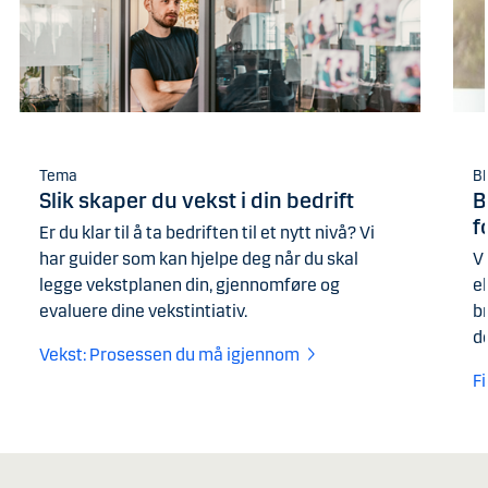
Tema
Bl
Slik skaper du vekst i din bedrift
B
f
Er du klar til å ta bedriften til et nytt nivå? Vi
har guider som kan hjelpe deg når du skal
Vi
legge vekstplanen din, gjennomføre og
el
evaluere dine vekstintiativ.
b
d
Vekst: Prosessen du må igjennom
F